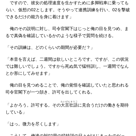
ですので、彼女の処理速度を生かすために多脚戦車に乗っても
らい、仮想の02とします。そうやって連携訓練を行い、02を撃破
できるだけの能力を身に着けます」
俺のその説明に対し、司令官閣下はじっと俺の目を見つめ、ま
るで真偽を確認しているかのような様子で質問を続ける。
「その訓練は、どのくらいの期間が必要だ？」
「本音を言えば、二週間は欲しいところです。ですが、この状況
では難しいでしょう。ですから死ぬ気で猛特訓し、一週間でなん
とか形にしてみせます」
俺の目を見つめることで、俺の覚悟を確認していたと思われる
司令官閣下が一つ頷き、許可を出してくれる。
たいげんそうご
「よかろう。許可する。その
大言壮語
に見合うだけの働きを期待
している」
「はっ。微力を尽くします」
こうして、俺達の対02用の猛特訓の日々がはじまったのだっ