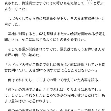
ゼロツー
表された。俺達兵士はすぐにその呼び名を短縮して、
02
と呼ぶ
ようになった。
しばらくしてから俺に帰還命令が下り、そのまま前線基地へと
向かった。
基地に到着すると、02を撃破するための会議が開かれる予定を
聞かされ、そこに出席するようにとの命令を受けた。
そして会議が開始されてすぐに、議長役であろうお偉いさんが
末席の俺に問い始めた。
「わざわざ天使がご指名で倒しに来るほど敵に評価されている貴
官に問いたい。天使型02を倒す方法に心当たりはないか？」
俺はそれに対し、ここまでの道中で考えていた内容を語る。
「何らかの方法で足止めさえできれば、やりようはあるでしょ
う。しかし、それをしたところで多少の時間が稼げるだけで、あ
まり意味はないと思われます」
俺のその返答が意外だったのか、会場のあちこちで息をのむ音