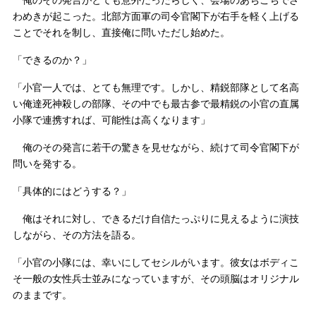
俺のその発言がとても意外だったらしく、会場のあちこちでざ
わめきが起こった。北部方面軍の司令官閣下が右手を軽く上げる
ことでそれを制し、直接俺に問いただし始めた。
「できるのか？」
「小官一人では、とても無理です。しかし、精鋭部隊として名高
い俺達死神殺しの部隊、その中でも最古参で最精鋭の小官の直属
小隊で連携すれば、可能性は高くなります」
俺のその発言に若干の驚きを見せながら、続けて司令官閣下が
問いを発する。
「具体的にはどうする？」
俺はそれに対し、できるだけ自信たっぷりに見えるように演技
しながら、その方法を語る。
「小官の小隊には、幸いにしてセシルがいます。彼女はボディこ
そ一般の女性兵士並みになっていますが、その頭脳はオリジナル
のままです。