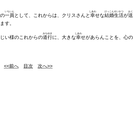
いちいん
しあわ
けっこん
せいかつ
おく
の
一員
として、これからは、クリスさんと
幸
せな
結婚
生活
が
送
ます。
みちゆき
しあわ
じい様のこれからの
道行
に、大きな
幸
せがあらんことを、心の
<<前へ
目次
次へ>>