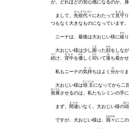
が、どれほどの
安心感
になるのか、身
せんぞ
だいだい
みまも
まして、
先祖
代々
にわたって
見守
り
つもなく大きなものになっています。
すが
ニーナは、最後は大おじい様に
縋
り
こま
かお
大おじい様は少し
困
った
顔
をしなが
つづ
せなか
やさ
たた
お
つ
続
け、
背中
を
優
しく
叩
いて
落
ち
着
かせ
きも
わ
私もニーナの
気持
ちはよく
分
かりま
りょうしゅ
大おじい様は
領主
になってから二
はってん
発展
させるのは、私たちシミンの手に
まちが
あた
まず、
間違
いなく、大おじい様の
頭
われわれ
ですが、大おじい様は、
我々
にこの