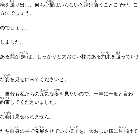
おく
しんぱい
う
お
様を
送
り出し、何も
心配
はいらないと
請
け
負
うことこそが、こ
方法でしょう。
のでしょう。
しました。
わ
いもうと
やくそく
せま
ある
我
が
妹
は、しっかりと大おじい様にある
約束
を
迫
ってい
すがた
な
姿
を見せに来てくださいと。
げんき
すがた
、自分も私たちの
元気
な
姿
を見たいので、一年に一度と言わ
やくそく
約束
してくださいました。
すがた
な
姿
は見せられません。
じしん
はってん
ようす
みとど
たち
自身
の手で
発展
させていく
様子
を、大おじい様に
見届
けて