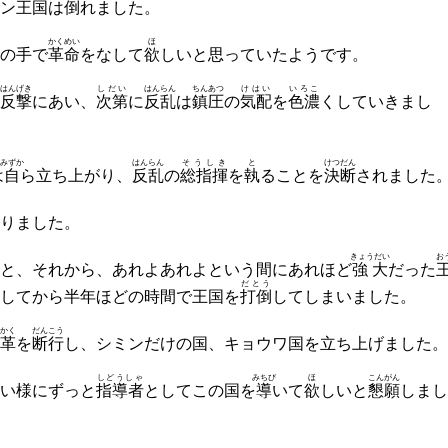
ン王国は
倒
れました。
かくめい
ほ
の手で
革命
をなして
欲
しいと思っていたようです。
はんげき
しだい
はんらん
ちんあつ
けはい
いろこ
反撃
にあい、
次第
に
反乱
は
鎮圧
の
気配
を
色濃
くしていきまし
みずか
はんらん
そうしき
と
けつだん
は
自
ら立ち上がり、
反乱
の
総指揮
を
執
ることを
決断
されました
りました。
きょうだい
お
と、それから、あれよあれよという間にあれほど
強大
だった
だとう
してから半年ほどの時間で王国を
打倒
してしまいました。
かく
だんこう
革
を
断行
し、シミンだけの国、キョウワ国を立ち上げました。
しどうしゃ
みちび
ほ
こんがん
い様にずっと
指導者
としてこの国を
導
いて
欲
しいと
懇願
しまし