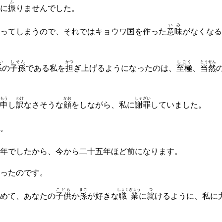
ふ
に
振
りませんでした。
いみ
ってしまうので、それではキョウワ国を作った
意味
がなくなる
い
しそん
かつ
しごく
とうぜん
系
の
子孫
である私を
担
ぎ上げるようになったのは、
至極
、
当然
もう
わけ
かお
しゃざい
申
し
訳
なさそうな
顔
をしながら、私に
謝罪
していました。
。
年でしたから、今から二十五年ほど前になります。
ったのです。
こども
まご
しょくぎょう
つ
めて、あなたの
子供
か
孫
が好きな
職業
に
就
けるように、私に