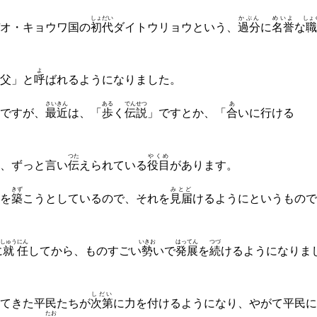
しょだい
かぶん
めいよ
しょ
オ・キョウワ国の
初代
ダイトウリョウという、
過分
に
名誉
な
職
よ
父」と
呼
ばれるようになりました。
さいきん
ある
でんせつ
あ
ですが、
最近
は、「
歩
く
伝説
」ですとか、「
合
いに行ける
つた
やくめ
、ずっと言い
伝
えられている
役目
があります。
きず
みとど
を
築
こうとしているので、それを
見届
けるようにというもので
しゅう
にん
いきお
はってん
つづ
に
就
任
してから、ものすごい
勢
いで
発展
を
続
けるようになりま
しだい
てきた平民たちが
次第
に力を付けるようになり、やがて平民に
たお