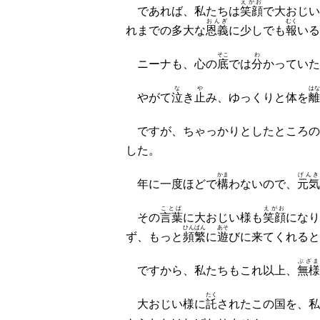
えがお
であれば、私たちは
笑顔
で大おじい
おんぎ
むく
れまでの多大な
恩義
に少しでも
報
いる
そこ
わ
ニーナも、心の
底
では
分
かっていた
な
や
はな
やがて
泣
き
止
み、ゆっくりと体を
離
ですが、ちゃっかりとしたところの
した。
かま
げんき
年に一度ほどで
構
わないので、
元気
ことば
えがお
その
言葉
に大おじい様も
笑顔
になり
ひんぱん
あそ
ず、もっと
頻繁
に
遊
びに来てくれると
ぶざま
ですから、私たちもこれ以上、
無様
たく
大おじい様に
託
されたこの国を、私