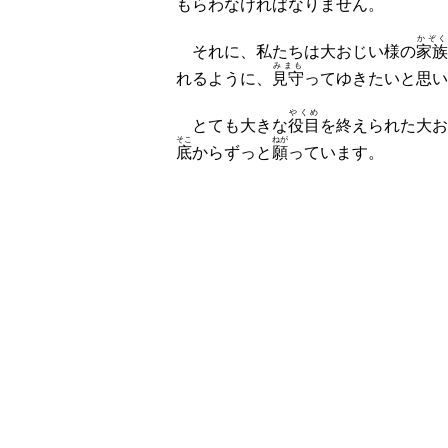
もらわなければなりません。
かぞく
それに、私たちは大おじい様の
家族
みまも
れるように、
見守
ってゆきたいと思い
やくめ
とても大きな
役目
を終えられた大お
そこ
ねが
底
からずっと
願
っています。