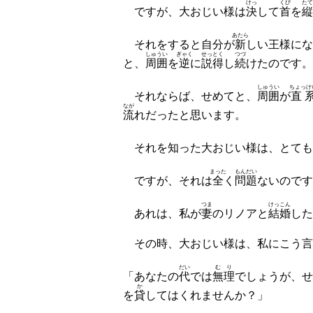
けっ
くび
たて
ですが、大おじい様は
決
して
首
を
縦
あたら
それをすると自分が
新
しい王様にな
しゅうい
ぎゃく
せっとく
つづ
と、
周囲
を
逆
に
説得
し
続
けたのです。
しゅうい
ちょっけ
それならば、せめてと、
周囲
が
直
なが
流
れだったと思います。
それを知った大おじい様は、とても
まった
もんだい
ですが、それは
全
く
問題
ないのです
つま
けっこん
あれは、私が
妻
のリノアと
結婚
した
その時、大おじい様は、私にこう言
だい
むり
「あなたの
代
では
無理
でしょうが、せ
か
を
貸
してはくれませんか？」