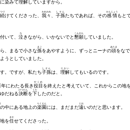
に
染
みて
理解
していますから。
つづ
われわれ
しそん
かんじょう
続
けてくださった、
我々
、
子孫
たちであれば、その
感情
もと
な
こんがん
付いて、
泣
きながら、いかないでと
懇願
していました。
まご
あたま
ら、まるで小さな
孫
をあやすように、ずっとニーナの
頭
をなで
ようとしていました。
しそん
りかい
す。ですが、私たち
子孫
は、
理解
してもいるのです。
やくめ
百年にわたる長き
役目
を終えたと考えていて、これからこの地
けつだん
くだ
ゆだねる
決断
を
下
したのだと。
ま
らくえん
とお
の中にある地上の
楽園
には、まだまだ
遠
いのだと思います。
まか
地を
任
せてくださった。