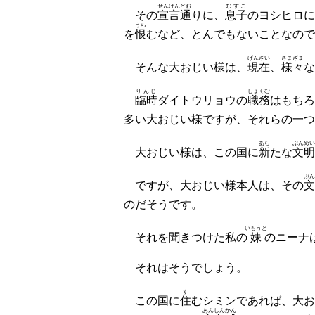
せんげん
どお
むすこ
その
宣言
通
りに、
息子
のヨシヒロに
うら
を
恨
むなど、とんでもないことなので
げんざい
さまざま
そんな大おじい様は、
現在
、
様々
な
りんじ
しょくむ
臨時
ダイトウリョウの
職務
はもちろ
多い大おじい様ですが、それらの一つ
あら
ぶんめい
大おじい様は、この国に
新
たな
文明
ぶん
ですが、大おじい様本人は、その
文
のだそうです。
いもうと
それを聞きつけた私の
妹
のニーナ
それはそうでしょう。
す
この国に
住
むシミンであれば、大お
あんしんかん