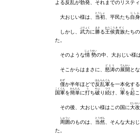
よる
反乱
が
勃発
、それまでのリスティ
とうしょ
じしん
大おじい様は、
当初
、平民たち
自身
ぶりょく
まさ
おうこう
きぞく
しかし、
武力
に
勝
る
王侯
貴族
たちの
た。
じょうせい
そのような
情勢
の中、大おじい様
どとう
てんかい
そこからはまさに、
怒涛
の
展開
とな
わず
はんらんぐん
僅
か半年ほどで
反乱軍
を一本化する
こくぐん
かん
たん
う
やぶ
つづ
ぐん
お
国軍
を
簡
単
に
打
ち
破
り
続
け、
軍
を
起
こ
だいかい
その後、大おじい様はこの国に
大改
しゅうい
とうぜん
周囲
のものは、
当然
、そんな大おじ
た。