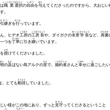
しょくぎょう
せんたく
じゆう
あた
は
職業
選択
の
自由
を
与
えてくださったのですから、大おじい
す。
ひきつ
おこな
引継
ぎを
行
っています。
こうぼう
こうぼう
ちょう
めいよ
がくちょう
かたがき
ん、ヒデオ
工房
の
工房
長
や、ダイガクの
名誉
学長
など、
肩書
ていねい
つ
一つを
丁寧
に引き
継
いでいます。
さず
を
授
けてくださいました。
めい
およ
さと
こんやくしゃ
しあわ
す
明
の
及
ばない島アルクの
里
で、
婚約者
さんと
幸
せに
過
ごしたい
どうよう
は、とても
動揺
していました。
みまも
じい様がこの地にあり、ずっと
見守
ってくださるということ
し
りかい