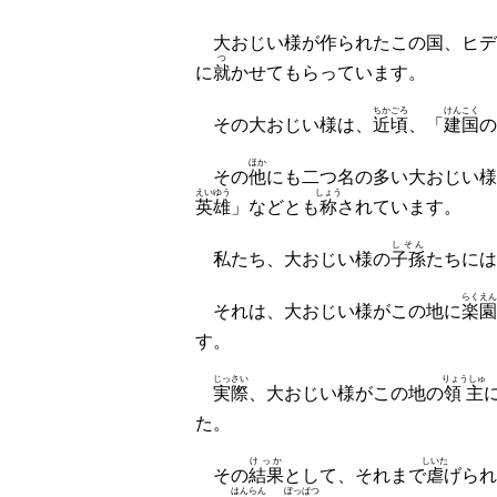
大おじい様が作られたこの国、ヒデ
つ
に
就
かせてもらっています。
ちかごろ
けんこく
その大おじい様は、
近頃
、「
建国
の
ほか
その
他
にも二つ名の多い大おじい様
えいゆう
しょう
英雄
」などとも
称
されています。
しそん
私たち、大おじい様の
子孫
たちには
らくえん
それは、大おじい様がこの地に
楽園
す。
じっさい
りょうしゅ
実際
、大おじい様がこの地の
領主
た。
けっか
しいた
その
結果
として、それまで
虐
げられ
はんらん
ぼっぱつ