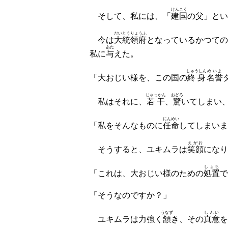
けんこく
そして、私には、「
建国
の父」とい
だいとうりょうふ
今は
大統領府
となっているかつての
あた
私に
与
えた。
しゅうしん
めいよ
「大おじい様を、この国の
終身
名誉
じゃっかん
おどろ
私はそれに、
若干
、
驚
いてしまい
にんめい
「私をそんなものに
任命
してしまいま
えがお
そうすると、ユキムラは
笑顔
になり
しょち
「これは、大おじい様のための
処置
で
「そうなのですか？」
うなず
しんい
ユキムラは力強く
頷
き、その
真意
を