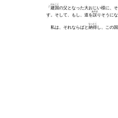
けんこく
「
建国
の父となった大おじい様に、そ
あやま
す。そして、もし、道を
誤
りそうにな
なっ
とく
私は、それならばと
納
得
し、この国