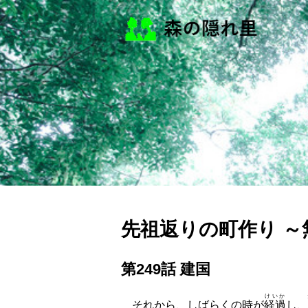
先祖返りの町作り 
第249話 建国
けいか
それから、しばらくの時が
経過
し、