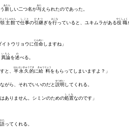
あたら
あた
う
新
しい二つ名が
与
えられたのであった。
りょうしゅかん
しごと
ひきつ
おこな
やくしょく
領主館
で
仕事
の
引継
ぎを
行
っていると、ユキムラがある
役職
にんめい
ダイトウリョウに
任命
しますね」
いろん
の
、
異論
を
述
べる。
はんえいきゅうてき
きゅうりょう
すと、
半永久的
に
給料
をもらってしまいますよ？」
せつめい
ながら、それでいいのだと
説明
してくれる。
しょち
はありません。シミンのための
処置
なのです」
かた
語
ってくれる。