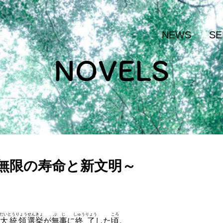
NEWS
SE
NOVELS
～無限の寿命と新文明～
だいとうりょう
せんきょ
ぶじ
しゅうりょう
ころ
大統領
選挙
が
無事
に
終了
した
頃
。