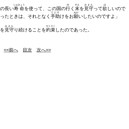
じゅみょう
ゆ
すえ
みまも
ほ
の長い
寿命
を使って、この国の
行
く
末
を
見守
って
欲
しいので
てだす
ねが
ったときは、それとなく
手助
けをお
願
いしたいのですよ」
みまも
やくそく
を
見守
り続けることを
約束
したのであった。
<<前へ
目次
次へ>>