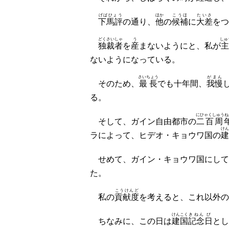
げばひょう
ほか
こうほ
たいさ
下馬評
の通り、
他
の
候補
に
大差
をつ
どくさいしゃ
う
しゅ
独裁者
を
産
まないようにと、私が
ないようになっている。
さいちょう
がまん
そのため、
最長
でも十年間、
我慢
る。
にひゃくしゅうね
そして、ガイン自由都市の
二百周
けん
ラによって、ヒデオ・キョウワ国の
建
せめて、ガイン・キョウワ国にして
た。
こうけんど
私の
貢献度
を考えると、これ以外の
けんこく
きねん
び
ちなみに、この日は
建国
記念
日
とし