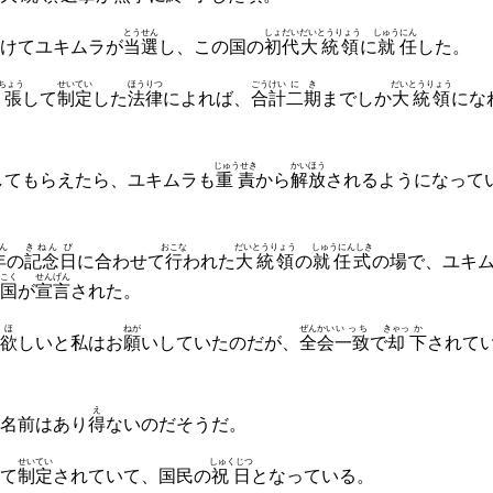
とうせん
しょだい
だいとうりょう
しゅう
にん
けてユキムラが
当選
し、この国の
初代
大統領
に
就
任
した。
ちょう
せいてい
ほうりつ
ごうけい
にき
だいとうりょう
主張
して
制定
した
法律
によれば、
合計
二期
までしか
大統領
にな
じゅうせき
かいほう
してもらえたら、ユキムラも
重責
から
解放
されるようになって
ん
きねん
び
おこな
だいとうりょう
しゅうにんしき
年
の
記念
日
に合わせて
行
われた
大統領
の
就任式
の場で、ユキ
こく
せんげん
国
が
宣言
された。
ほ
ねが
ぜんかい
いっち
きゃっ
か
欲
しいと私はお
願
いしていたのだが、
全会
一致
で
却
下
されて
え
名前はあり
得
ないのだそうだ。
せいてい
しゅくじつ
て
制定
されていて、国民の
祝日
となっている。