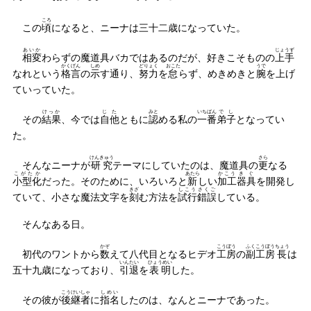
ころ
この
頃
になると、ニーナは三十二歳になっていた。
あいか
じょうず
相変
わらずの魔道具バカではあるのだが、好きこそものの
上手
かくげん
しめ
どりょく
おこた
うで
なれという
格言
の
示
す通り、
努力
を
怠
らず、めきめきと
腕
を上げ
ていっていた。
けっか
じた
みと
いちばん
でし
その
結果
、今では
自他
ともに
認
める私の
一番
弟子
となってい
た。
けんきゅう
さら
そんなニーナが
研究
テーマにしていたのは、魔道具の
更
なる
こがたか
あたら
かこう
きぐ
小型化
だった。そのために、いろいろと
新
しい
加工
器具
を開発し
きざ
しこう
さくご
ていて、小さな魔法文字を
刻
む方法を
試行
錯誤
している。
そんなある日。
かぞ
こうぼう
ふくこうぼう
ちょう
初代のワントから
数
えて八代目となるヒデオ
工房
の
副工房
長
は
いんたい
ひょうめい
五十九歳になっており、
引退
を
表明
した。
こうけいしゃ
しめい
その彼が
後継者
に
指名
したのは、なんとニーナであった。