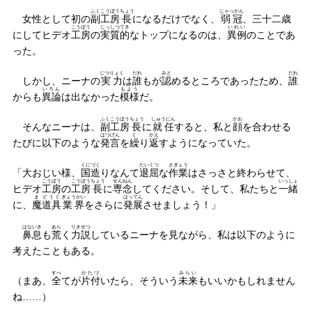
ふくこうぼう
ちょう
じゃっかん
女性として初の
副工房
長
になるだけでなく、
弱冠
、三十二歳
こうぼう
じっしつてき
いれい
にしてヒデオ
工房
の
実質的
なトップになるのは、
異例
のことであ
った。
じつりょく
だれ
みと
だれ
しかし、ニーナの
実力
は
誰
もが
認
めるところであったため、
誰
いろん
もよう
からも
異論
は出なかった
模様
だ。
ふくこうぼう
ちょう
しゅうにん
かお
そんなニーナは、
副工房
長
に
就任
すると、私と
顔
を合わせる
はつげん
く
かえ
たびに以下のような
発言
を
繰
り
返
すようになっていた。
くにづく
たいくつ
さぎょう
「大おじい様、
国造
りなんて
退屈
な
作業
はさっさと終わらせて、
こうぼう
こうぼう
ちょう
せんねん
いっしょ
ヒデオ
工房
の
工房
長
に
専念
してください。そして、私たちと
一緒
ま
どうぐ
ぎょうかい
はってん
に、
魔
道具
業界
をさらに
発展
させましょう！」
はないき
あら
りきせつ
鼻息
も
荒
く
力説
しているニーナを見ながら、私は以下のように
考えたこともある。
すべ
かたづ
みらい
（まあ、
全
てが
片付
いたら、そういう
未来
もいいかもしれません
ね……）