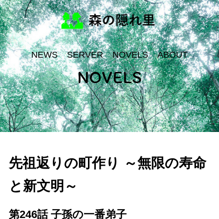
NEWS
SERVER
NOVELS
ABOUT
NOVELS
先祖返りの町作り ～無限の寿命
と新文明～
第246話 子孫の一番弟子