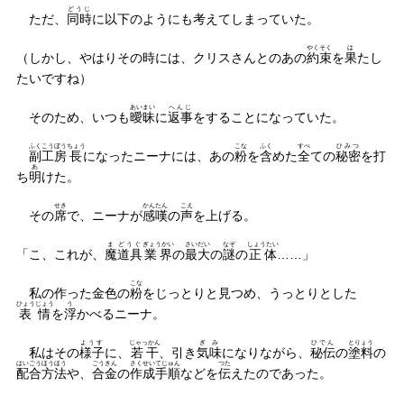
どうじ
ただ、
同時
に以下のようにも考えてしまっていた。
やくそく
は
（しかし、やはりその時には、クリスさんとのあの
約束
を
果
たし
たいですね）
あいまい
へんじ
そのため、いつも
曖昧
に
返事
をすることになっていた。
ふくこうぼう
ちょう
こな
ふく
すべ
ひみつ
副工房
長
になったニーナには、あの
粉
を
含
めた
全
ての
秘密
を打
あ
ち
明
けた。
せき
かんたん
こえ
その
席
で、ニーナが
感嘆
の
声
を上げる。
ま
どうぐ
ぎょうかい
さいだい
なぞ
しょうたい
「こ、これが、
魔
道具
業界
の
最大
の
謎
の
正体
……」
こな
私の作った金色の
粉
をじっとりと見つめ、うっとりとした
ひょうじょう
う
表情
を
浮
かべるニーナ。
ようす
じゃっかん
ぎみ
ひでん
とりょう
私はその
様子
に、
若干
、引き
気味
になりながら、
秘伝
の
塗料
の
はい
ごうほうほう
ごうきん
さくせい
てじゅん
つた
配
合方法
や、
合金
の
作成
手順
などを
伝
えたのであった。