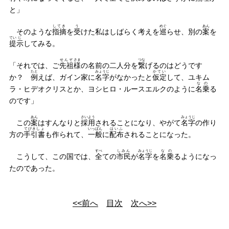
と」
してき
う
めぐ
あん
そのような
指摘
を
受
けた私はしばらく考えを
巡
らせ、別の
案
を
てい
じ
提
示
してみる。
せんぞ
さま
つな
「それでは、ご
先祖
様
の名前の二人分を
繋
げるのはどうです
たと
みょうじ
かてい
か？
例
えば、ガイン家に
名字
がなかったと
仮定
して、ユキム
なの
ラ・ヒデオクリスとか、ヨシヒロ・ルースエルクのように
名乗
る
のです」
あん
さいよう
みょうじ
この
案
はすんなりと
採用
されることになり、やがて
名字
の作り
てびきしょ
いっぱん
はいふ
方の
手引書
も作られて、
一般
に
配布
されることになった。
すべ
しみん
みょうじ
なの
こうして、この国では、
全
ての
市民
が
名字
を
名乗
るようになっ
たのであった。
<<前へ
目次
次へ>>