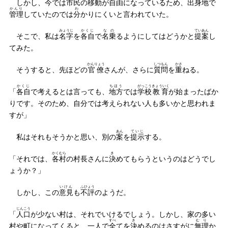
しかし、今では
市民
の
移動
が
自由
になっているため、
出身地
で
かんり
わ
管理
していたのでは
分
かりにくいと言われていた。
みょうじ
かくじ
なの
ていあん
そこで、私は
名字
を
各自
で
名乗
るようにしてはどうかと
提案
し
てみた。
かんりょう
しつもん
かさ
そうすると、先ほどの
官僚
さんが、さらに
質問
を
重
ねる。
かくじ
ちほう
がっこう
きょういく
「
各自
で考えるとは言っても、
地方
では
学校
教育
が始まったばか
りです。そのため、自分では考えられない人も多いかと思われま
すが」
あん
ていじ
私はそれもそうかと思い、別の
案
を
提示
する。
かくむら
き
「それでは、
各村
の村長さんに
決
めてもらうというのはどうでし
ょうか？」
いけん
ふひょう
しかし、この
意見
も
不評
のようだ。
じんこう
「
人口
が少ない村は、それでいけるでしょう。しかし、家の多い
すべ
き
むり
村や町になってくると、一人で
全
てを
決
めるのはさすがに
無理
か