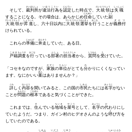
さいばんしょ
いほう
こうい
にんてい
だいとうりょう
しっしょく
そして、
裁判所
が
違法
行為
を
認定
した時点で、
大統領
は
失職
にんめい
ふく
することになる。その場合は、あらかじめ
任命
していた
副
だいとうりょう
しょうしん
だいとうりょう
せんきょ
おこな
ぎむづ
大統領
が
昇進
し、六十日以内に
大統領
選挙
を
行
うことが
義務付
けられている。
じゅんび
ほんそう
これらの
準備
に
奔走
していた、ある日。
こせき
ちょうさ
おこな
ぶしょ
たんとうしゃ
しつもん
う
戸籍
調査
を
行
っている
部署
の
担当者
から、
質問
を
受
けていた。
かぞく
たんい
わ
「コセキなのですが、
家族
の
単位
がとても
分
かりにくくなってい
あん
ます。なにかいい
案
はありませんか？」
くわ
ないよう
しみん
みょうじ
詳
しく
内容
を聞いてみると、この国の
市民
たちには
名字
がない
もんだい
こんぽん
ことが
問題
の
根本
であると気づくことができた。
す
ちいき
やごう
みょうじ
か
これまでは、
住
んでいる
地域
を
屋号
として、
名字
の
代
わりにし
よ
ていたようだ。つまり、ガイン村のヒデオさんのような
呼
び方を
していたのである。
しみん
いどう
じゆう
しゅっしんち