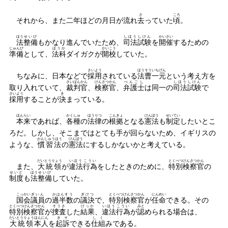
さ
ころ
それから、また二年ほどの月日が流れ
去
っていた
頃
。
ほう
せいび
しほう
しけん
かいさい
法
整備
もかなり進んでいたため、
司法
試験
を
開催
するための
じゅんび
ほうか
かいこう
準備
として、
法科
ダイガクが
開校
していた。
さいよう
ほうそう
いちげん
ちなみに、日本などで
採用
されている
法曹
一元
という考え方を
さい
ばんかん
けんさつかん
べんごし
しほう
しけん
取り入れていて、
裁
判官
、
検察官
、
弁護士
は同一の
司法
試験
で
さいよう
き
採用
することが
決
まっている。
ほんらい
かくしゅ
ほうりつ
こんきょ
けんぽう
せいてい
本来
であれば、
各種
の
法律
の
根拠
となる
憲法
も
制定
したいとこ
ろだ。しかし、そこまではとても手が回らないため、イギリスの
かんしゅうほう
けんぽう
ような、
慣習法
の
憲法
にするしかないかと考えている。
だいとうりょう
いほう
こうい
とくべつ
けんさつかん
また、
大統領
が
違法
行為
をしたときのために、
特別
検察官
の
せいど
ほう
せいび
制度
も
法
整備
していた。
こっかい
ぎいん
かはんすう
ぎけつ
とくべつ
けんさつかん
にんめい
国会
議員
の
過半数
の
議決
で、
特別
検察官
が
任命
できる。その
とくべつ
けんさつかん
そうさ
けっか
いほう
こうい
みと
特別
検察官
が
捜査
した
結果
、
違法
行為
が
認
められる場合は、
だいとうりょう
ほんにん
きそ
しく
大統領
本人
を
起訴
できる
仕組
みである。