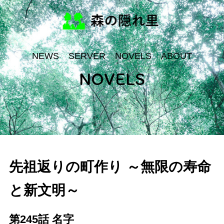
NEWS
SERVER
NOVELS
ABOUT
NOVELS
先祖返りの町作り ～無限の寿命
と新文明～
第245話 名字