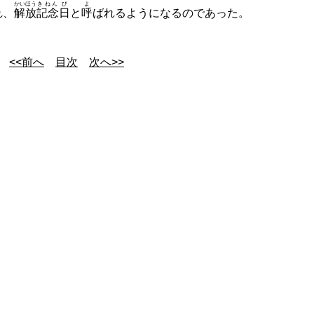
かいほう
きねん
び
よ
れ、
解放
記念
日
と
呼
ばれるようになるのであった。
<<前へ
目次
次へ>>