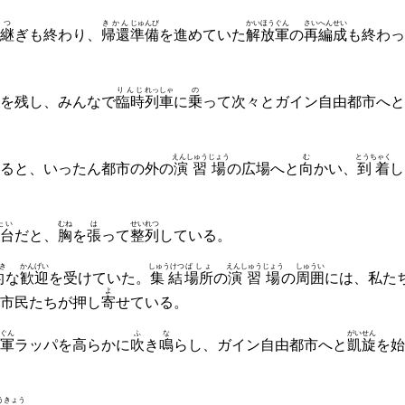
つ
きかん
じゅんび
かいほうぐん
さいへん
せい
継
ぎも終わり、
帰還
準備
を進めていた
解放軍
の
再編
成
も終わっ
りんじ
れっしゃ
の
を残し、みんなで
臨時
列車
に
乗
って次々とガイン自由都市へと
えんしゅうじょう
む
とうちゃく
ると、いったん都市の外の
演習場
の広場へと
向
かい、
到着
し
たい
むね
は
せい
れつ
台
だと、
胸
を
張
って
整
列
している。
き
かんげい
しゅうけつ
ばしょ
えんしゅうじょう
しゅうい
的
な
歓迎
を受けていた。
集結
場所
の
演習場
の
周囲
には、私た
よ
市民たちが押し
寄
せている。
ぐん
ふ
な
がいせん
軍
ラッパを高らかに
吹
き
鳴
らし、ガイン自由都市へと
凱旋
を始
うきょう