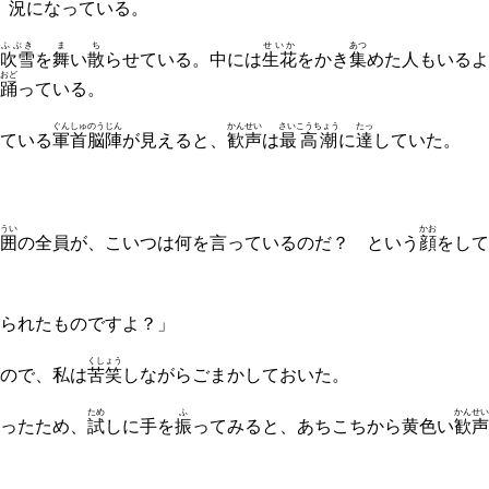
状況
になっている。
ふぶき
ま
ち
せいか
あつ
吹雪
を
舞
い
散
らせている。中には
生花
をかき
集
めた人もいるよ
おど
踊
っている。
ぐん
しゅのうじん
かんせい
さいこうちょう
たっ
ている
軍
首脳陣
が見えると、
歓声
は
最高潮
に
達
していた。
うい
かお
囲
の全員が、こいつは何を言っているのだ？ という
顔
をして
られたものですよ？」
くしょう
ので、私は
苦笑
しながらごまかしておいた。
ため
ふ
かんせい
ったため、
試
しに手を
振
ってみると、あちこちから黄色い
歓声