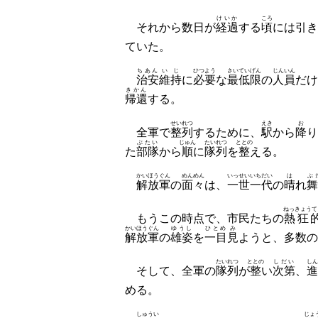
けいか
ころ
それから数日が
経過
する
頃
には引き
ていた。
ちあん
いじ
ひつよう
さいていげん
じんいん
治安
維持
に
必要
な
最低限
の
人員
だけ
きかん
帰還
する。
せいれつ
えき
お
全軍で
整列
するために、
駅
から
降
り
ぶたい
じゅん
たいれつ
ととの
た
部隊
から
順
に
隊列
を
整
える。
かいほうぐん
めんめん
いっせい
いちだい
は
ぶ
解放軍
の
面々
は、
一世
一代
の
晴
れ
舞
ねっきょうて
もうこの時点で、市民たちの
熱狂
かいほうぐん
ゆうし
ひとめ
み
解放軍
の
雄姿
を
一目
見
ようと、多数の
たいれつ
ととの
しだい
しん
そして、全軍の
隊列
が
整
い
次第
、
進
める。
しゅうい
じょ