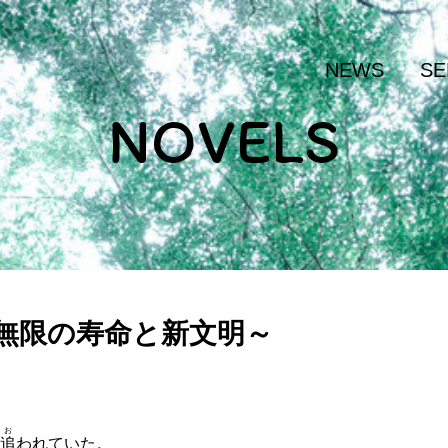
NEWS
SE
NOVELS
～無限の寿命と新文明～
お
追
われていた。