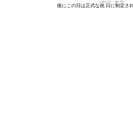
しゅくじつ
せいてい
後にこの日は正式な
祝日
に
制定
さ