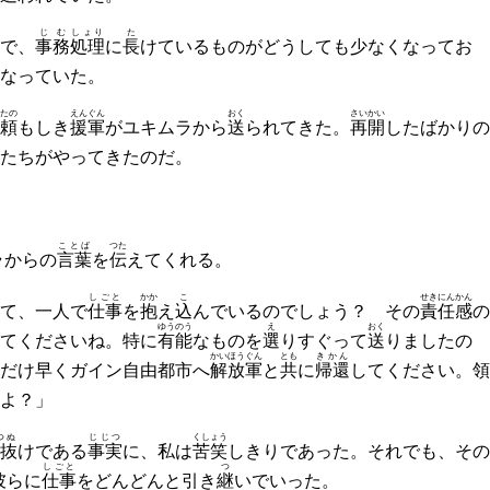
じむ
しょり
た
で、
事務
処理
に
長
けているものがどうしても少なくなってお
なっていた。
たの
えんぐん
おく
さいかい
頼
もしき
援軍
がユキムラから
送
られてきた。
再開
したばかりの
たちがやってきたのだ。
ことば
つた
ラからの
言葉
を
伝
えてくれる。
しごと
かか
こ
せきにんかん
て、一人で
仕事
を
抱
え
込
んでいるのでしょう？ その
責任感
の
ゆうのう
え
おく
てくださいね。特に
有能
なものを
選
りすぐって
送
りましたの
かいほうぐん
とも
きかん
だけ早くガイン自由都市へ
解放軍
と
共
に
帰還
してください。領
よ？」
つぬ
じじつ
くしょう
抜
けである
事実
に、私は
苦笑
しきりであった。それでも、その
しごと
つ
彼らに
仕事
をどんどんと引き
継
いでいった。