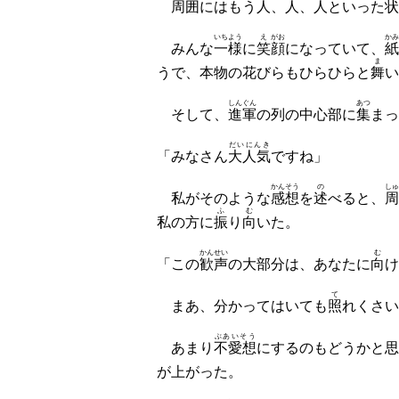
周囲
にはもう人、人、人といった
いちよう
え
がお
かみ
みんな
一様
に
笑
顔
になっていて、
紙
ま
うで、本物の花びらもひらひらと
舞
い
しんぐん
あつ
そして、
進軍
の列の中心部に
集
まっ
だいにんき
「みなさん
大人気
ですね」
かんそう
の
しゅ
私がそのような
感想
を
述
べると、
周
ふ
む
私の方に
振
り
向
いた。
かんせい
む
「この
歓声
の大部分は、あなたに
向
け
て
まあ、分かってはいても
照
れくさい
ぶあいそう
あまり
不愛想
にするのもどうかと思
が上がった。