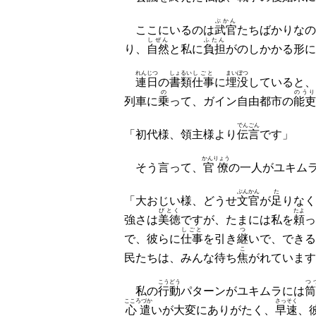
ぶかん
ここにいるのは
武官
たちばかりなの
しぜん
ふたん
り、
自然
と私に
負担
がのしかかる形に
れんじつ
しょるい
しごと
まい
ぼつ
連日
の
書類
仕事
に
埋
没
していると、
の
のうり
列車に
乗
って、ガイン自由都市の
能吏
でんごん
「初代様、領主様より
伝言
です」
かんりょう
そう言って、
官僚
の一人がユキム
ぶんかん
た
「大おじい様、どうせ
文官
が
足
りなく
びとく
たよ
強さは
美徳
ですが、たまには私を
頼
っ
しごと
つ
で、彼らに
仕事
を引き
継
いで、できる
こ
民たちは、みんな待ち
焦
がれています
こうどう
つ
私の
行動
パターンがユキムラには
筒
こころづか
さっそく
心遣
いが大変にありがたく、
早速
、