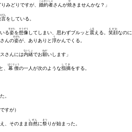
こんやくしゃ
や
どりみどりですが、
婚約者
さんが
焼
きませんかな？」
つげん
発言
をしている。
すがた
そうぞう
ふる
えがお
いる
姿
を
想像
してしまい、思わずブルッと
震
える。
笑顔
なのに
すがた
う
さんの
姿
が、ありありと
浮
かんでくる。
ないしょ
ねが
スさんには
内緒
でお
願
いします」
ばくりょう
してき
と、
幕僚
の一人が次のような
指摘
をする。
た。
ですが）
しぜん
まつ
え、そのまま
自然
に
祭
りが始まった。