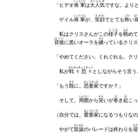
しょうぐん
だいにんき
「ヒデオ
将軍
は
大人気
ですな。より
しょうぐん
えがお
こわ
は
ゲイル
将軍
が、
笑顔
でとても
怖
い
ようす
なが
私はクリスさんがこの
様子
を
眺
めて
はいご
まと
背後
に黒いオーラを
纏
っているクリス
「やめてください。くれぐれも、クリ
せんせんきょうきょう
私が
戦々恐々
としながらそう言う
すで
きょうさいか
「もう
既
に、
恐妻家
ですか？」
しゅうい
わら
ま
お
そして、
周囲
から
笑
いが
巻
き
起
こっ
あいさいか
（自分では、
愛妻家
になるつもりなの
がいせん
むか
やがて
凱旋
のパレードは終わりを
迎