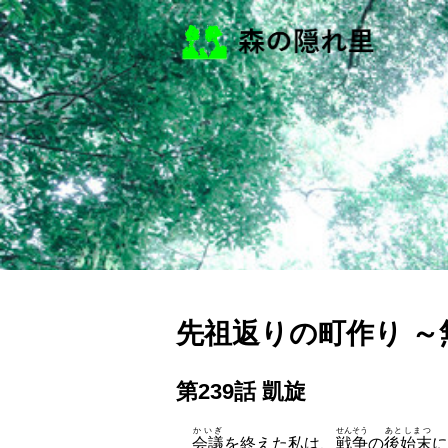
先祖返りの町作り 
第239話 凱旋
かいぎ
せんそう
あとしまつ
会議
を終えた私は、
戦争
の
後始末
に