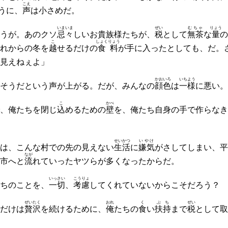
こえ
うに、
声
は小さめだ。
いまいま
ぜい
むちゃ
りょう
うが。あのクソ
忌々
しいお貴族様たちが、
税
として
無茶
な
量
の
こ
しょくりょう
れからの冬を
越
せるだけの
食料
が手に入ったとしても、だ。
見えねぇよ」
かおいろ
いちよう
そうだという声が上がる。だが、みんなの
顔色
は
一様
に悪い。
こ
かべ
、俺たちを閉じ
込
めるための
壁
を、俺たち自身の手で作らなき
せいかつ
いやけ
は、こんな村での先の見えない
生活
に
嫌気
がさしてしまい、平
なが
市へと
流
れていったヤツらが多くなったからだ。
いっさい
こうりょ
ちのことを、
一切
、
考慮
してくれていないからこそだろう？
ぜいたく
おれ
く
ぶち
ぜい
だけは
贅沢
を続けるために、
俺
たちの
食
い
扶持
まで
税
として取