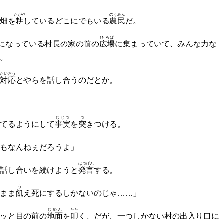
たがや
のうみん
畑を
耕
しているどこにでもいる
農民
だ。
ひろば
になっている村長の家の前の
広場
に集まっていて、みんな力な
。
たいおう
対応
とやらを話し合うのだとか。
じじつ
つ
てるようにして
事実
を
突
きつける。
もなんねぇだろうよ」
はつげん
話し合いを続けようと
発言
する。
う
まま
飢
え死にするしかないのじゃ……」
じめん
たた
ッと目の前の
地面
を
叩
く。だが、一つしかない村の出入り口に