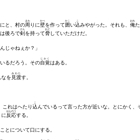
まわ
かべ
かこ
こ
おれ
にと、村の
周
りに
壁
を作って
囲
い
込
みやがった。それも、
俺
た
けん
おど
は後ろで
剣
を持って
脅
していただけだ。
んじゃねぇか？」
じかく
いるだろう。その
自覚
はある。
みわた
んなを
見渡
す。
こ
、これはへたり
込
んでいるって言った方が近いな。とにかく、
はんのう
うに
反応
する。
ことについて口にする。