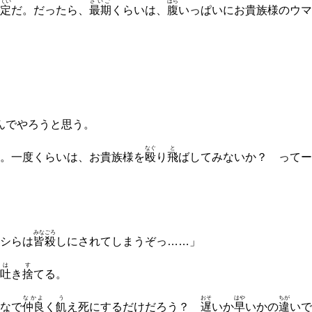
てい
さいご
はら
定
だ。だったら、
最期
くらいは、
腹
いっぱいにお貴族様のウマ
んでやろうと思う。
なぐ
と
。一度くらいは、お貴族様を
殴
り
飛
ばしてみないか？ ってー
みなごろ
シらは
皆殺
しにされてしまうぞっ……」
は
す
吐
き
捨
てる。
なかよ
う
おそ
はや
ちが
なで
仲良
く
飢
え死にするだけだろう？
遅
いか
早
いかの
違
いで