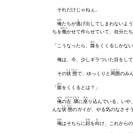
それだけじゃねぇ。
おれ
に
俺
たちが
逃
げ出してしまわないよう
はたら
ちを
働
かせて作らせていて、自分たち
はら
「こうなったら、
腹
をくくるしかない
俺は、今、少しギラついた目をして
じょうたい
しゅうい
その
状態
で、ゆっくりと
周囲
のみ
はら
「
腹
をくくるとは？」
おれ
ひだりどなり
すわ
こ
俺
の
左隣
に
座
り
込
んでいる、いや
じょうたい
んな
状態
のガイが、やる気のなさそ
おれ
かお
む
俺
はそちらに
顔
を
向
け、これからの