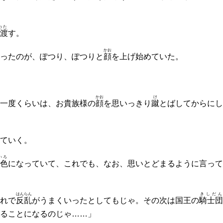
わた
渡
す。
かお
ったのが、ぽつり、ぽつりと
顔
を上げ始めていた。
かお
け
一度くらいは、お貴族様の
顔
を思いっきり
蹴
とばしてからにし
ていく。
いろ
色
になっていて、これでも、なお、思いとどまるように言って
はんらん
きしだん
れで
反乱
がうまくいったとしてもじゃ。その次は国王の
騎士団
ることになるのじゃ……」