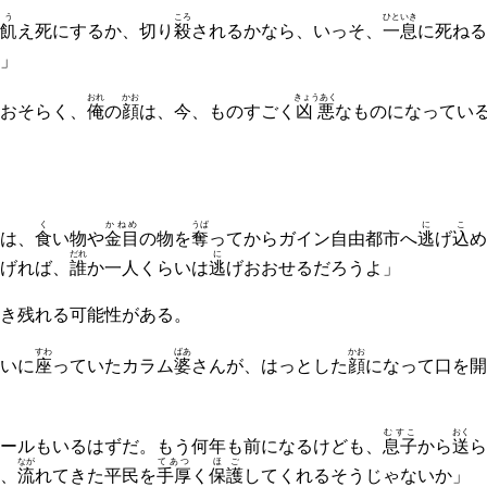
う
ころ
ひといき
飢
え死にするか、切り
殺
されるかなら、いっそ、
一息
に死ねる
」
おれ
かお
きょうあく
おそらく、
俺
の
顔
は、今、ものすごく
凶悪
なものになってい
く
かねめ
うば
に
こ
は、
食
い物や
金目
の物を
奪
ってからガイン自由都市へ
逃
げ
込
め
だれ
に
げれば、
誰
か一人くらいは
逃
げおおせるだろうよ」
き残れる可能性がある。
すわ
ばあ
かお
いに
座
っていたカラム
婆
さんが、はっとした
顔
になって口を開
むすこ
おく
ールもいるはずだ。もう何年も前になるけども、
息子
から
送
ら
なが
てあつ
ほご
、
流
れてきた平民を
手厚
く
保護
してくれるそうじゃないか」