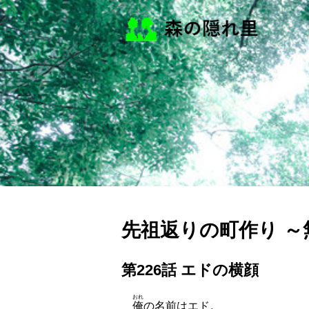
先祖返りの町作り 
第226話 エドの横顔
おれ
俺
の名前はエド。