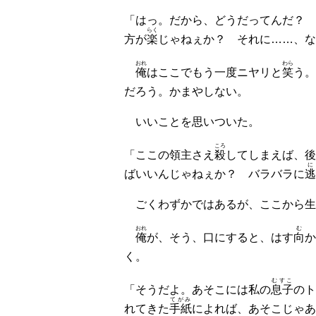
「はっ。だから、どうだってんだ？
らく
方が
楽
じゃねぇか？ それに……、な
おれ
わら
俺
はここでもう一度ニヤリと
笑
う。
だろう。かまやしない。
いいことを思いついた。
ころ
「ここの領主さえ
殺
してしまえば、後
に
ばいいんじゃねぇか？ バラバラに
逃
ごくわずかではあるが、ここから生
おれ
む
俺
が、そう、口にすると、はす
向
か
く。
むすこ
「そうだよ。あそこには私の
息子
のト
てがみ
れてきた
手紙
によれば、あそこじゃあ