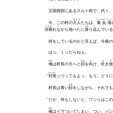
王国西部にあるスルト村で、代々、
おとな
しゅうかいじょう
今、この村の
大人
たちは、
集会場
うなだ
すわ
こ
項垂
れながら地べたに
座
り
込
んでいる
何をしているのかと言えば、今後の
はっ。くっだらねぇ。
おれ
かお
む
は
す
俺
は村長の方へと
顔
を
向
け、
吐
き
捨
たいさく
「
対策
っつってもよぅ。もう、どうに
かお
村長は青い
顔
をしながら、それでも
「だが、何もしないと、ワシらはこの
おれ
俺
はイラついてしまい、つい、バン