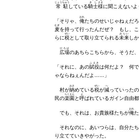
じょうちゅう
きし
さま
常駐
している
騎士
様
に聞こえないよ
おれ
「そりゃ、
俺
たちのせいじゃねぇだろ
むぎ
麦
を持って行ったんだぜ？ もし、こ
ぜい
みらい
らに
税
として取り立てられる
未来
しか
ひろば
広場
のあちらこちらから、そうだ、
ふえき
「それに、あの
賦役
は何だよ？ 何で
ゃならねぇんだよ……」
おさ
ぜい
へ
村が
納
めている
税
が
減
っていったの
らくえん
よ
民の
楽園
と
呼
ばれているガイン自由都
おれ
でも、それは、お貴族様たちが
俺
た
それなのに、あいつらは、自分たち
り立てていきやがった。