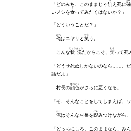
う
かく
「どのみち、このままじゃ
飢
え死に
確
く
いメシを
食
ってみたくはないか？」
「どういうことだ？」
おれ
わら
俺
はニヤリと
笑
う。
じょうきょう
わら
こんな
状況
だからこそ、
笑
って死
「どうせ死ぬしかないのなら……、だ
話だよ」
かおいろ
村長の
顔色
がさらに悪くなる。
「そ、そんなことをしてしまえば、ワ
おれ
にら
俺
はそんな村長を
睨
みつけながら、
「どっちにしろ、このままなら、みん