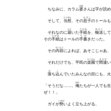
ばあ
ちなみに、カラム
婆
さんは字が読め
とうぜん
むすこ
そして、
当然
、その
息子
のトールも
とど
てがみ
ゆそう
それなのに
届
いた
手紙
を、
輸送
して
てがみ
てが
その
手紙
はトールの
手書
きだった。
ないよう
その
内容
によれば、あそこじゃあ、
らくえん
まちが
それだけでも、平民の
楽園
で
間違
い
お
こ
落
ち
込
んでいたみんなの目にも、火
おれ
「そうだな……。
俺
たちが一人でも生
ぜ！！」
いきお
ガイが
勢
いよく立ち上がる。