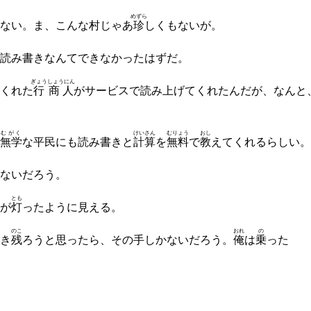
めずら
ない。ま、こんな村じゃあ
珍
しくもないが。
読み書きなんてできなかったはずだ。
ぎょう
しょうにん
くれた
行
商人
がサービスで読み上げてくれたんだが、なんと
むがく
けいさん
むりょう
おし
無学
な平民にも読み書きと
計算
を
無料
で
教
えてくれるらしい。
ないだろう。
とも
が
灯
ったように見える。
のこ
おれ
の
き
残
ろうと思ったら、その手しかないだろう。
俺
は
乗
った