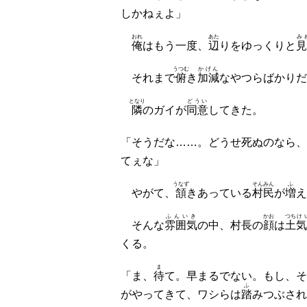
しかねぇよ」
おれ
あた
み
俺
はもう一度、
辺
りをゆっくりと
見
うつむ
かげん
それまで
俯
き
加減
なやつらばかりだ
となり
どうい
隣
のガイが
同意
してきた。
「そうだな……。どうせ死ぬのなら、
てぇな」
うなず
そんみん
ふ
やがて、
頷
きあっている
村民
が
増
え
ふんいき
かお
つち
け
そんな
雰囲気
の中、村長の
顔
は
土
気
くる。
ま
「ま、
待
て。早まるでない。もし、そ
ふ
がやってきて、ワシらは
踏
みつぶされ