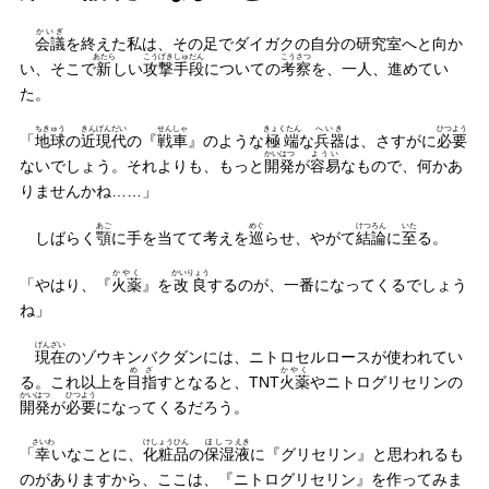
かいぎ
会議
を終えた私は、その足でダイガクの自分の研究室へと向か
あたら
こうげき
しゅだん
こうさつ
い、そこで
新
しい
攻撃
手段
についての
考察
を、一人、進めてい
た。
ちきゅう
きん
げんだい
せんしゃ
きょくたん
へいき
ひつよう
「
地球
の
近
現代
の『
戦車
』のような
極端
な
兵器
は、さすがに
必要
かいはつ
ようい
ないでしょう。それよりも、もっと
開発
が
容易
なもので、何かあ
りませんかね……」
あご
めぐ
けつろん
いた
しばらく
顎
に手を当てて考えを
巡
らせ、やがて
結論
に
至
る。
かやく
かいりょう
「やはり、『
火薬
』を
改良
するのが、一番になってくるでしょう
ね」
げんざい
現在
のゾウキンバクダンには、ニトロセルロースが使われてい
めざ
かやく
る。これ以上を
目指
すとなると、TNT
火薬
やニトログリセリンの
かいはつ
ひつよう
開発
が
必要
になってくるだろう。
さいわ
けしょうひん
ほしつ
えき
「
幸
いなことに、
化粧品
の
保湿
液
に『グリセリン』と思われるも
のがありますから、ここは、『ニトログリセリン』を作ってみま