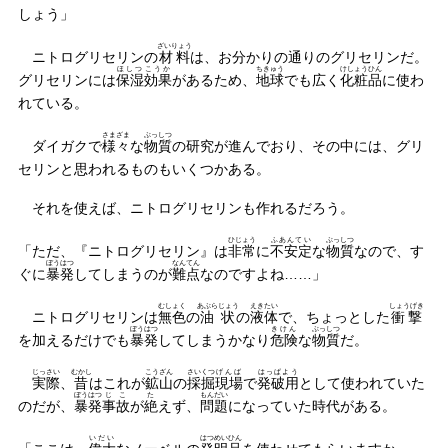
しょう」
ざいりょう
ニトログリセリンの
材料
は、お分かりの通りのグリセリンだ。
ほしつ
こうか
ちきゅう
けしょうひん
グリセリンには
保湿
効果
があるため、
地球
でも広く
化粧品
に使わ
れている。
さまざま
ぶっしつ
ダイガクで
様々
な
物質
の研究が進んでおり、その中には、グリ
セリンと思われるものもいくつかある。
それを使えば、ニトログリセリンも作れるだろう。
ひじょう
ふあんてい
ぶっしつ
「ただ、『ニトログリセリン』は
非常
に
不安定
な
物質
なので、す
ぼうはつ
なんてん
ぐに
暴発
してしまうのが
難点
なのですよね……」
むしょく
あぶらじょう
えきたい
しょうげき
ニトログリセリンは
無色
の
油状
の
液体
で、ちょっとした
衝撃
ぼうはつ
きけん
ぶっしつ
を加えるだけでも
暴発
してしまうかなり
危険
な
物質
だ。
じっさい
むかし
こうざん
さいくつ
げんば
はっぱよう
実際
、
昔
はこれが
鉱山
の
採掘
現場
で
発破用
として使われていた
ぼうはつ
じこ
た
もんだい
のだが、
暴発
事故
が
絶
えず、
問題
になっていた時代がある。
いだい
はつめいひん