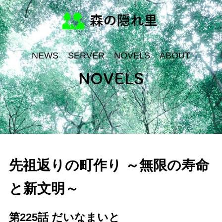
NEWS
SERVER
NOVELS
ABOUT
NOVELS
先祖返りの町作り ～無限の寿命
と新文明～
第225話 だいなまいと