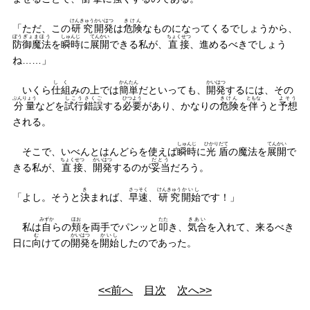
けんきゅう
かいはつ
きけん
「ただ、この
研究
開発
は
危険
なものになってくるでしょうから、
ぼう
ぎょまほう
しゅんじ
てんかい
ちょくせつ
防
御魔法
を
瞬時
に
展開
できる私が、
直接
、進めるべきでしょう
ね……」
しく
かんたん
かいはつ
いくら
仕組
みの上では
簡単
だといっても、
開発
するには、その
ぶんりょう
しこう
さくご
ひつよう
きけん
ともな
よそう
分量
などを
試行
錯誤
する
必要
があり、かなりの
危険
を
伴
うと
予想
される。
しゅんじ
ひかり
だて
てんかい
そこで、いべんとはんどらを使えば
瞬時
に
光
盾
の魔法を
展開
で
ちょくせつ
かいはつ
だとう
きる私が、
直接
、
開発
するのが
妥当
だろう。
き
さっそく
けんきゅう
かいし
「よし。そうと
決
まれば、
早速
、
研究
開始
です！」
みずか
ほお
たた
きあい
私は
自
らの
頬
を両手でパンッと
叩
き、
気合
を入れて、来るべき
む
かいはつ
かいし
日に
向
けての
開発
を
開始
したのであった。
<<前へ
目次
次へ>>