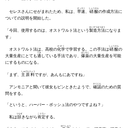
さっそく
しょうさん
セレスさんにせがまれたため、私は、
早速
、
硝酸
の作成方法に
ついての説明を開始した。
せいぞう
ほうほう
「今回、使用するのは、オストワルト法という
製造
方法
になりま
す」
かがく
しょうさん
オストワルト法は、高校の
化学
で学習する。この手法は
硝酸
の
てき
ばくやく
大量生産にとても
適
している手法であり、
爆薬
の大量生産を可能
にするものになる。
しゅ
げんりょう
「まず、
主
原料
ですが、あんもにあですね」
かくにん
アンモニアと聞いて彼女もピンときたようで、
確認
のための質
問をする。
「というと、ハーバー・ボッシュ法のやつですよね？」
うなず
こうてい
私は
頷
きながら
肯定
する。
ゆうしゅう