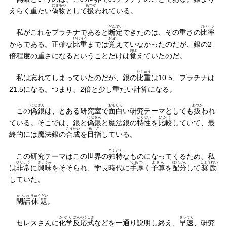
にせもの
あつか
えらく重たい
偽物
として
扱
われている。
だんてい
ひりつ
私がこれをプラチナであると
断定
できたのは、その重さの
比率
ひじゅう
おぼ
からである。正確な
比重
までは
覚
えていなかったのだが、銀の2
おぼ
倍程度の重さになるということだけは
覚
えていたのだ。
ひじゅう
私は忘れてしまっていたのだが、銀の
比重
は10.5、プラチナは
21.5になる。つまり、2倍と少し重たい計算になる。
にせぎん
おもしろ
あつか
この
偽銀
は、とある研究室で
面白
い研究テーマとしても
扱
われ
にせぎん
とくせい
ひかく
ている。そこでは、銀と
偽銀
と魔法銀の
特性
を
比較
していて、最
ごうせい
めざ
終的には魔法銀の
合成
を
目指
している。
どくとく
この研究テーマはこの世界の
独特
なものになってくるため、私
ひじょう
きょうみ
てあつ
よさん
はいぶん
しょうれい
は
非常
に
興味
をそそられ、学長時代に
手厚
く
予算
を
配分
して
奨励
していた。
かんわ
きゅうだい
閑話
休題
。
かがく
はんのうしき
さっそく
セレスさんに
化学
反応式
などを一通り説明し終え、
早速
、研究