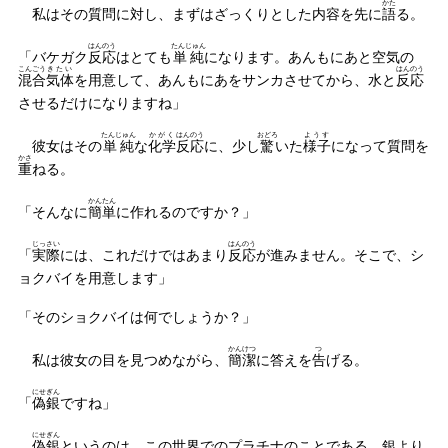
かた
私はその質問に対し、まずはざっくりとした内容を先に
語
る。
はんのう
たんじゅん
「バケガク
反応
はとても
単純
になります。あんもにあと空気の
こんごう
きたい
はんのう
混合
気体
を用意して、あんもにあをサンカさせてから、水と
反応
させるだけになりますね」
たんじゅん
かがく
はんのう
おどろ
ようす
彼女はその
単純
な
化学
反応
に、少し
驚
いた
様子
になって質問を
かさ
重
ねる。
かんたん
「そんなに
簡単
に作れるのですか？」
じっさい
はんのう
「
実際
には、これだけではあまり
反応
が進みません。そこで、シ
ョクバイを用意します」
「そのショクバイは何でしょうか？」
かんけつ
つ
私は彼女の目を見つめながら、
簡潔
に答えを
告
げる。
にせぎん
「
偽銀
ですね」
にせぎん
偽銀
というのは、この世界でのプラチナのことである。銀より