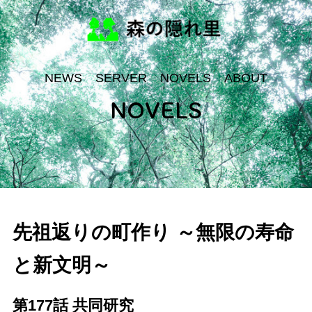
NEWS
SERVER
NOVELS
ABOUT
NOVELS
先祖返りの町作り ～無限の寿命
と新文明～
第177話 共同研究