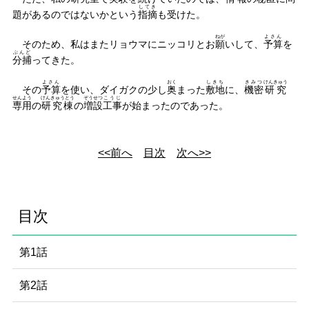
してき
題があるのではないかという
指摘
も受けた。
ねが
よさん
そのため、私はまたリョウマにニッコリとお
願
いして、
予算
を
ぶんど
分捕
ってきた。
よさん
おく
しきち
きみつ
けんきゅう
その
予算
を使い、ダイガクの少し
奥
まった
敷地
に、
機密
研究
せんよう
けんきゅうとう
ぞうせつ
こうじ
専用
の
研究棟
の
増設
工事
が始まったのであった。
<<前へ
目次
次へ>>
目次
第1話
第2話