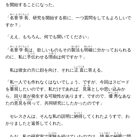
を開始することになった。
めいよ
がくちょう
「
名誉
学長
、研究を開始する前に、一つ質問をしてもよろしいで
すか？」
「ええ、もちろん。何でも聞いてください」
めいよ
がくちょう
せいほう
めいかく
「
名誉
学長
は、欲しいものもその
製法
も
明確
に分かっておられる
てつだ
りゆう
のに、私に
手伝
わせる
理由
は何ですか？」
しょうじき
私は彼女の方に顔を向け、それに
正直
に答える。
「私一人でも作れなくはないでしょう。ですが、今回はスピード
じゅうし
みお
こ
を
重視
したいのです。私だけであれば、
見落
としや思い
込
みか
ゆうしゅう
ら、回り道が発生する可能性があります。ですので、
優秀
なあな
いけん
うかが
たの
意見
を
伺
って、共同研究にしたかったのです」
なっとく
セレスさんは、そんな私の説明に
納得
してくれたようすで、わ
かりましたと返答してくれた。
じっけん
じょうほう
ひとく
ただ、私の研究室で
実験
を続けていたのでは、
情報
の
秘匿
に問