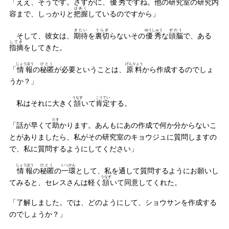
「ええ、そうです。さすがに、
優秀
ですね。他の研究室の研究内
はあく
容まで、しっかりと
把握
しているのですから」
きたい
うらぎ
ゆうしゅう
ずのう
そして、彼女は、
期待
を
裏切
らないその
優秀
な
頭脳
で、ある
してき
指摘
をしてきた。
じょうほう
ひとく
げんりょう
「
情報
の
秘匿
が必要ということは、
原料
から作成するのでしょ
うか？」
うなず
こうてい
私はそれに大きく
頷
いて
肯定
する。
たす
「話が早くて
助
かります。あんもにあの作成で何か分からないこ
とがありましたら、私がその研究室のキョウジュに質問しますの
で、私に質問するようにしてください」
じょうほう
ひとく
いっかん
情報
の
秘匿
の
一環
として、私を通して質問するようにお願いし
うなず
てみると、セレスさんは軽く
頷
いて同意してくれた。
「了解しました。では、どのようにして、ショウサンを作成する
のでしょうか？」