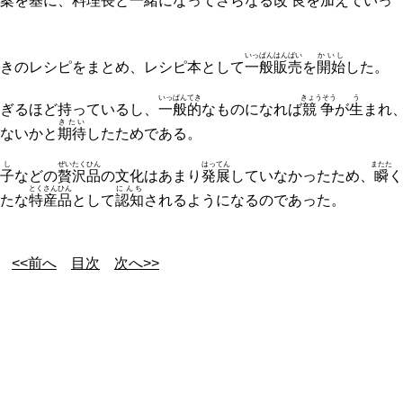
案
を
基
に、料理長と
一緒
になってさらなる
改良
を加えていっ
いっぱん
はんばい
かいし
きのレシピをまとめ、レシピ本として
一般
販売
を
開始
した。
いっぱんてき
きょうそう
う
ぎるほど持っているし、
一般的
なものになれば
競争
が
生
まれ
きたい
ないかと
期待
したためである。
し
ぜいたくひん
はってん
またた
子
などの
贅沢品
の文化はあまり
発展
していなかったため、
瞬
く
とく
さんひん
にんち
たな
特
産品
として
認知
されるようになるのであった。
<<前へ
目次
次へ>>