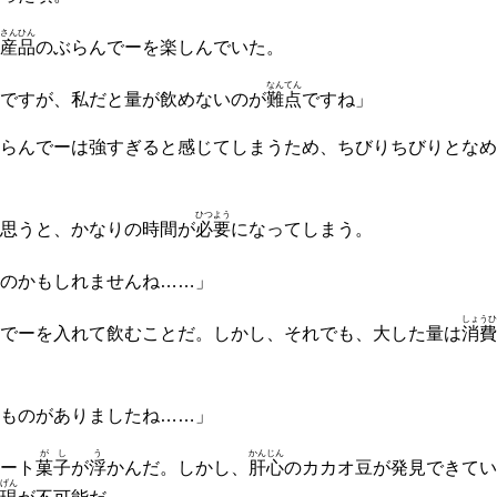
さんひん
産品
のぶらんでーを楽しんでいた。
なんてん
ですが、私だと量が飲めないのが
難点
ですね」
らんでーは強すぎると感じてしまうため、ちびりちびりとなめ
ひつよう
思うと、かなりの時間が
必要
になってしまう。
のかもしれませんね……」
しょうひ
でーを入れて飲むことだ。しかし、それでも、大した量は
消費
ものがありましたね……」
がし
う
かんじん
ート
菓子
が
浮
かんだ。しかし、
肝心
のカカオ豆が発見できてい
げん