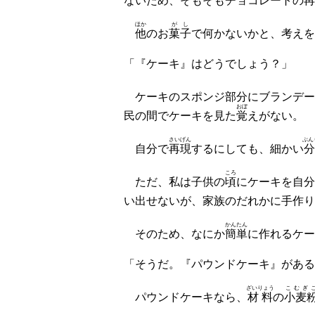
ないため、そもそもチョコレートの
再
ほか
がし
他
のお
菓子
で何かないかと、考えを
「『ケーキ』はどうでしょう？」
ケーキのスポンジ部分にブランデー
おぼ
民の間でケーキを見た
覚
えがない。
さいげん
ぶん
自分で
再現
するにしても、細かい
ころ
ただ、私は子供の
頃
にケーキを自分
い出せないが、家族のだれかに手作り
かんたん
そのため、なにか
簡単
に作れるケー
「そうだ。『パウンドケーキ』がある
ざいりょう
こむぎ
パウンドケーキなら、
材料
の
小麦