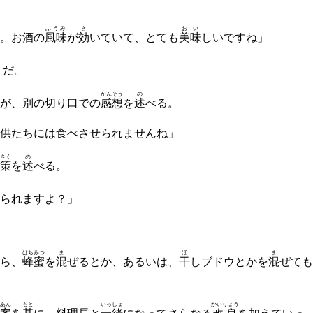
ふうみ
き
おい
。お酒の
風味
が
効
いていて、とても
美味
しいですね」
うだ。
かんそう
の
が、別の切り口での
感想
を
述
べる。
供たちには食べさせられませんね」
さく
の
策
を
述
べる。
られますよ？」
はちみつ
ま
ほ
ま
ら、
蜂蜜
を
混
ぜるとか、あるいは、
干
しブドウとかを
混
ぜても
あん
もと
いっしょ
かいりょう