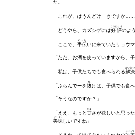
た。
「これが、ぱうんどけーきですか……
こうひょう
どうやら、カズシゲには
好評
のよ
てつだ
ここで、
手伝
いに来ていたリョウマ
「ただ、お酒を使っていますから、子
かいけつ
私は、子供たちでも食べられる
解決
ぬ
「ぶらんでーを
抜
けば、子供でも食べ
「そうなのですか？」
あま
「ええ。もっと
甘
さが欲しいと思った
おい
美味
しいですね」
かいぜん