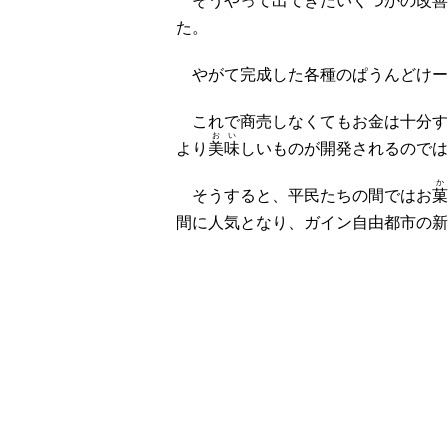
そうやって出てきたいくつかの
改善
た。
やがて完成した各種のぱうんどけー
これで商売しなくてもお金は十分す
おい
より
美味
しいものが開発されるのでは
か
そうすると、平民たちの間ではお
菓
間に人気となり、ガイン自由都市の新