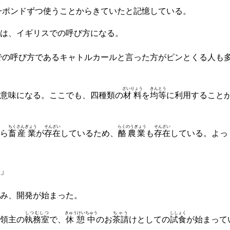
一ポンドずつ使うことからきていたと記憶している。
は、イギリスでの呼び方になる。
での呼び方であるキャトルカールと言った方がピンとくる人も
ざいりょう
きん
とう
意味になる。ここでも、四種類の
材料
を
均
等
に利用すること
ちく
さんぎょう
そん
ざい
らくのうぎょう
そん
ざい
ら
畜
産業
が
存
在
しているため、
酪農業
も
存
在
している。よっ
」
み、開発が始まった。
しつむしつ
きゅうけいちゅう
ちゃう
ししょく
領主の
執務室
で、
休憩中
のお
茶請
けとしての
試食
が始まって