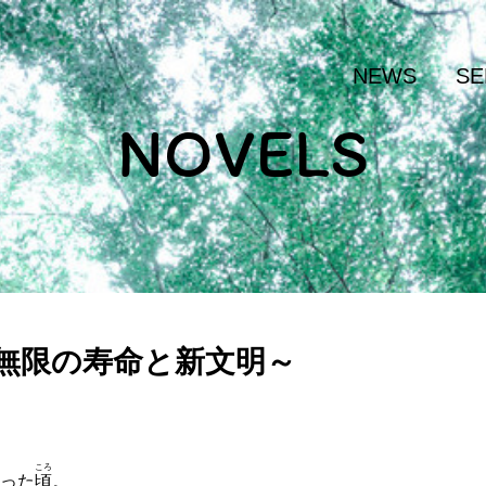
NEWS
SE
NOVELS
～無限の寿命と新文明～
ころ
った
頃
。