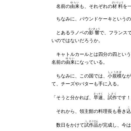
ゆらい
ざいりょう
名前の
由来
も、それぞれの
材料
を
ちなみに、パウンドケーキというの
えいきょう
とあるラノベの
影響
で、フランス
いのではないだろうか。
キャトルカールとは四分の四という
ゆらい
名前の
由来
になっている。
しょうきぼ
ちなみに、この国では、
小規模
なが
て、チーズやバターも手に入る。
さっそく
しさく
「そうと分かれば、
早速
、
試作
です！
ま
こ
それから、領主館の料理長も
巻
き
込
し
さくひん
数日をかけて
試
作品
が完成し、今は