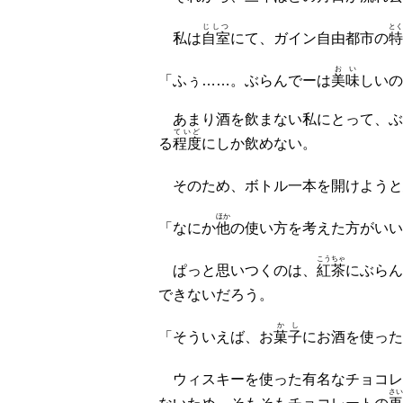
じしつ
とく
私は
自室
にて、ガイン自由都市の
特
おい
「ふぅ……。ぶらんでーは
美味
しいの
あまり酒を飲まない私にとって、ぶ
ていど
る
程度
にしか飲めない。
そのため、ボトル一本を開けようと
ほか
「なにか
他
の使い方を考えた方がいい
こうちゃ
ぱっと思いつくのは、
紅茶
にぶらん
できないだろう。
かし
「そういえば、お
菓子
にお酒を使った
ウィスキーを使った有名なチョコレ
さい