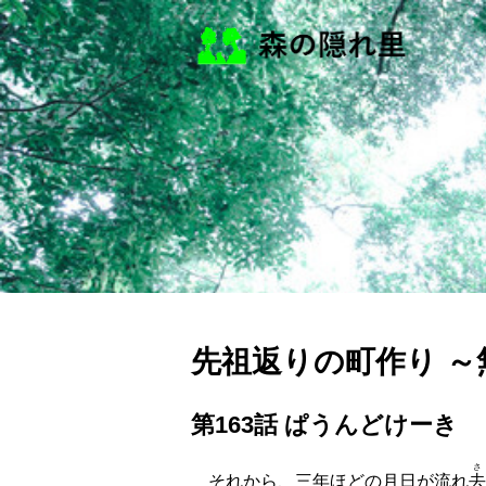
先祖返りの町作り 
第163話 ぱうんどけーき
さ
それから、三年ほどの月日が流れ
去