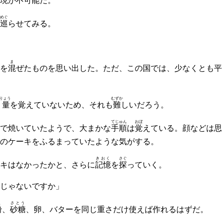
現
が不可能だ。
めぐ
巡
らせてみる。
ま
を
混
ぜたものを思い出した。ただ、この国では、少なくとも平
りょう
むずか
分量
を覚えていないため、それも
難
しいだろう。
てじゅん
おぼ
で焼いていたようで、大まかな
手順
は
覚
えている。顔などは思
のケーキをふるまっていたような気がする。
きおく
さぐ
キはなかったかと、さらに
記憶
を
探
っていく。
じゃないですか」
こ
さとう
粉
、
砂糖
、卵、バターを同じ重さだけ使えば作れるはずだ。