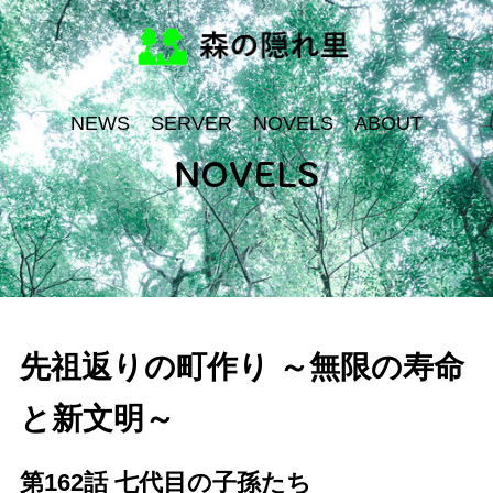
NEWS
SERVER
NOVELS
ABOUT
NOVELS
先祖返りの町作り ～無限の寿命
と新文明～
第162話 七代目の子孫たち