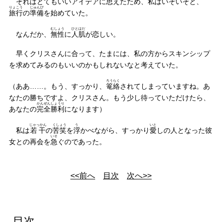
それはとてもいいアイデアに思えたため、私はいそいそと、
りょこう
じゅんび
旅行
の
準備
を始めていた。
むしょう
ひとはだ
なんだか、
無性
に
人肌
が恋しい。
早くクリスさんに合って、たまには、私の方からスキンシップ
を求めてみるのもいいのかもしれないなと考えていた。
ろうらく
（ああ……。もう、すっかり、
篭絡
されてしまっていますね。あ
なたの勝ちですよ、クリスさん。もう少し待っていただけたら、
かんぜん
しょうり
あなたの
完全
勝利
になります）
じゃっかん
くしょう
う
いと
私は
若干
の
苦笑
を
浮
かべながら、すっかり
愛
しの人となった彼
いそ
女との再会を
急
ぐのであった。
<<前へ
目次
次へ>>
目次