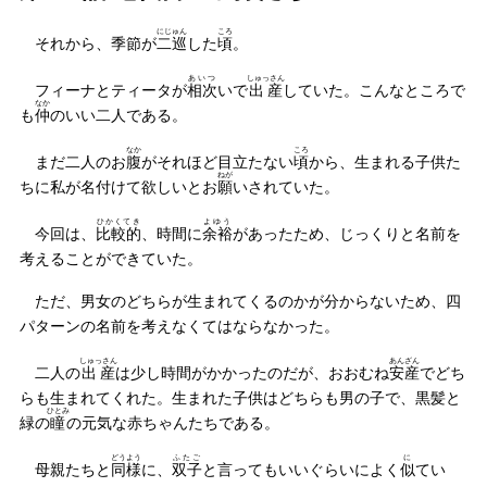
にじゅん
ころ
それから、季節が
二巡
した
頃
。
あいつ
しゅっさん
フィーナとティータが
相次
いで
出産
していた。こんなところで
なか
も
仲
のいい二人である。
なか
ころ
まだ二人のお
腹
がそれほど目立たない
頃
から、生まれる子供た
ねが
ちに私が名付けて欲しいとお
願
いされていた。
ひかくてき
よゆう
今回は、
比較的
、時間に
余裕
があったため、じっくりと名前を
考えることができていた。
ただ、男女のどちらが生まれてくるのかが分からないため、四
パターンの名前を考えなくてはならなかった。
しゅっさん
あんざん
二人の
出産
は少し時間がかかったのだが、おおむね
安産
でどち
らも生まれてくれた。生まれた子供はどちらも男の子で、黒髪と
ひとみ
緑の
瞳
の元気な赤ちゃんたちである。
どうよう
ふたご
に
母親たちと
同様
に、
双子
と言ってもいいぐらいによく
似
てい