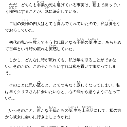
ひごう
と
はか
ただ、どちらも
非業
の死を
遂
げている事実は、
墓
まで持ってい
ひみつ
すで
く
秘密
にすることが、
既
に決定している。
ふうふ
よろこ
むね
二組の
夫婦
の四人はとても
喜
んでくれていたので、私は
胸
をな
でおろしていた。
かぞ
しそん
たんじょう
初代の私から
数
えてもう七代目となる
子孫
の
誕生
に、あらため
じっかん
て百年という時の流れを
実感
していた。
しかし、どんなに時が流れても、私は年を取ることができな
い。そのため、この子たちもいずれは私を置いて旅立ってしま
う。
いた
さみ
そのことに思い
至
ると、とてつもなく
寂
しくなってしまい、私
は早くクリスさんに会いたいなと、心の底から思うようになって
いた。
あら
しそん
たんじょう
みやげばなし
（いっそのこと、
新
たな
子孫
たちの
誕生
を
土産話
にして、私の方
から彼女に会いに行きましょうかね）