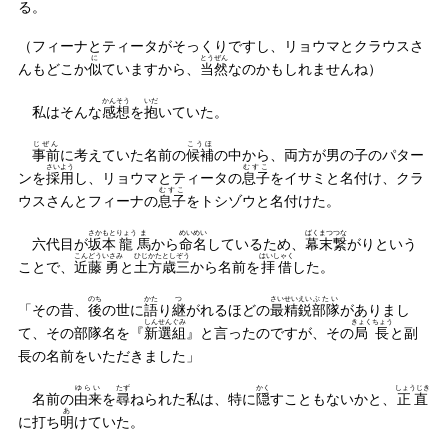
る。
（フィーナとティータがそっくりですし、リョウマとクラウスさ
に
とうぜん
んもどこか
似
ていますから、
当然
なのかもしれませんね）
かんそう
いだ
私はそんな
感想
を
抱
いていた。
じぜん
こうほ
事前
に考えていた名前の
候補
の中から、両方が男の子のパター
さいよう
むすこ
ンを
採用
し、リョウマとティータの
息子
をイサミと名付け、クラ
むすこ
ウスさんとフィーナの
息子
をトシゾウと名付けた。
さかもと
りょう
ま
めいめい
ばくまつ
つな
六代目が
坂本
龍
馬
から
命名
しているため、
幕末
繋
がりという
こんどう
いさみ
ひじかた
としぞう
はいしゃく
ことで、
近藤
勇
と
土方
歳三
から名前を
拝借
した。
のち
かた
つ
さいせいえい
ぶたい
「その昔、
後
の世に
語
り
継
がれるほどの
最精鋭
部隊
がありまし
しんせんぐみ
きょくちょう
て、その部隊名を『
新選組
』と言ったのですが、その
局長
と副
長の名前をいただきました」
ゆらい
たず
かく
しょうじき
名前の
由来
を
尋
ねられた私は、特に
隠
すこともないかと、
正直
あ
に打ち
明
けていた。