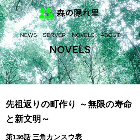
NEWS
SERVER
NOVELS
ABOUT
NOVELS
先祖返りの町作り ～無限の寿命
と新文明～
第136話 三角カンスウ表