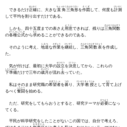
せいかく
ちょっかく
さんかくけい
さくず
けいそく
できるだけ
正確
に、大きな
直角
三角形
を
作図
して、何度も
計測
して平均を割り出すだけである。
ようい
さんかく
かんすう
しかも、四十五度までの表さえ
用意
できれば、残りは
三角
関数
かくしゅ
こうしき
もと
の
各種
公式
から
求
めることができるのである。
じみち
さぎょう
けいぞく
さんかく
かんすうひょう
そのように考え、
地道
な
作業
を
継続
し、
三角
関数表
を作成し
た。
せつりつ
けつい
気が付けば、最初に大学の
設立
を
決意
してから、これらの
したじゅんび
さいげつ
さ
下準備
だけで三年の
歳月
が流れ
去
っていた。
きぼうしゃ
つの
だいがく
きょうじゅ
そだ
私はそのまま研究職の
希望者
を
募
り、
大学
教授
として
育
て上げ
ふんとう
るべく
奮闘
を始める。
ひつよう
ただ、研究をしてもらおうとすると、研究テーマが
必要
になっ
てくる。
平民が科学研究をしたことがないこの国では、自分で考えろ、
むせきにん