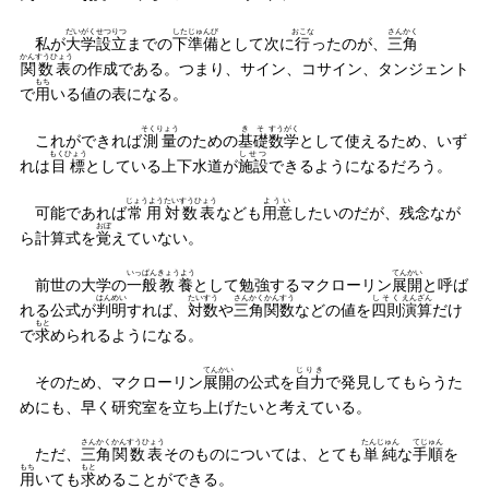
だいがく
せつりつ
したじゅんび
おこな
さんかく
私が
大学
設立
までの
下準備
として次に
行
ったのが、
三角
かんすうひょう
関数表
の作成である。つまり、サイン、コサイン、タンジェント
もち
で
用
いる値の表になる。
そくりょう
きそ
すうがく
これができれば
測量
のための
基礎
数学
として使えるため、いず
もくひょう
しせつ
れは
目標
としている上下水道が
施設
できるようになるだろう。
じょうよう
たいすうひょう
ようい
可能であれば
常用
対数表
なども
用意
したいのだが、残念なが
おぼ
ら計算式を
覚
えていない。
いっぱん
きょうよう
てんかい
前世の大学の
一般
教養
として勉強するマクローリン
展開
と呼ば
はんめい
たいすう
さんかく
かんすう
しそく
えんざん
れる公式が
判明
すれば、
対数
や
三角
関数
などの値を
四則
演算
だけ
もと
で
求
められるようになる。
てんかい
じりき
そのため、マクローリン
展開
の公式を
自力
で発見してもらうた
めにも、早く研究室を立ち上げたいと考えている。
さんかく
かんすうひょう
たんじゅん
てじゅん
ただ、
三角
関数表
そのものについては、とても
単純
な
手順
を
もち
もと
用
いても
求
めることができる。