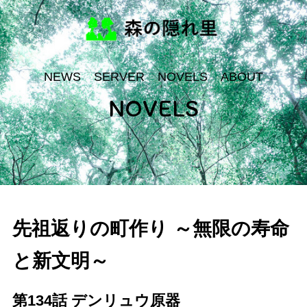
NEWS
SERVER
NOVELS
ABOUT
NOVELS
先祖返りの町作り ～無限の寿命
と新文明～
第134話 デンリュウ原器