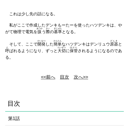
これは少し先の話になる。
私がここで作成したデンキもーたーを使ったハツデンキは、や
あつか
さい
きじゅん
がて物理で電気を
扱
う
際
の
基準
となる。
かいはつ
かんたん
げんき
そして、ここで
開発
した
簡単
なハツデンキはデンリュウ
原器
と
よ
たいせつ
ほかん
呼
ばれるようになり、ずっと
大切
に
保管
されるようになるのであ
る。
<<前へ
目次
次へ>>
目次
第1話