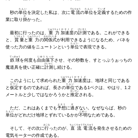
たんい
でんりゅう
たんい
ていぎ
秒の
単位
を決定した私は、次に
電流
の
単位
を
定義
するための作
か
業に取り
掛
かった。
じゅうりょく
かそくど
けいそく
最初に行ったのは、
重力
加速度
の
計測
である。これができる
しつりょう
じゅうりょく
かんけいしき
と、
質量
と
重力
の
関係式
が利用できるようになるため、バネを
たんい
使った力の値をニュートンという
単位
で表現できる。
てっきゅう
じゆう
らっか
鉄球
を何度も
自由
落下
させ、その秒数を、すとっぷうぉっちの
けいそく
魔道具を使い正確に
計測
し続ける。
じゅうりょく
かそくど
このようにして求められた
重力
加速度
は、地球と同じである
かてい
たんい
と
仮定
するのであれば、長さの
単位
である1ベクは、やはり、1.2
すいてい
メートルと少しではなかろうかと
推定
される。
よそう
す
ただ、これはあくまでも
予想
に
過
ぎない。なぜならば、秒の
たんい
ふめい
単位
がどれだけ地球とずれているかが
不明
なためである。
おこな
ちょくりゅう
でんりゅう
そして、その次に
行
ったのが、
直流
電流
を発生させるための
電気モーターの作成である。