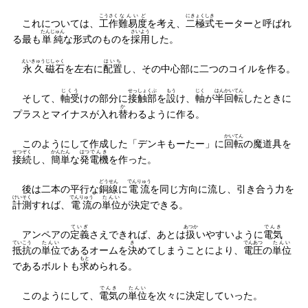
こうさく
なんいど
にきょくしき
これについては、
工作
難易度
を考え、
二極式
モーターと呼ばれ
たんじゅん
さいよう
る最も
単純
な形式のものを
採用
した。
えいきゅう
じしゃく
はいち
永久
磁石
を左右に
配置
し、その中心部に二つのコイルを作る。
じくう
せっしょくぶ
もう
じく
はんかいてん
そして、
軸受
けの部分に
接触部
を
設
け、
軸
が
半回転
したときに
か
プラスとマイナスが入れ
替
わるように作る。
かいてん
このようにして作成した「デンキもーたー」に
回転
の魔道具を
せつぞく
かんたん
はつ
でんき
接続
し、
簡単
な
発
電機
を作った。
どうせん
でんりゅう
後は二本の平行な
銅線
に
電流
を同じ方向に流し、引き合う力を
けいそく
でんりゅう
たんい
計測
すれば、
電流
の
単位
が決定できる。
ていぎ
あつか
でんき
アンペアの
定義
さえできれば、あとは
扱
いやすいように
電気
ていこう
たんい
き
でんあつ
たんい
抵抗
の
単位
であるオームを
決
めてしまうことにより、
電圧
の
単位
もと
であるボルトも
求
められる。
でんき
たんい
このようにして、
電気
の
単位
を次々に決定していった。