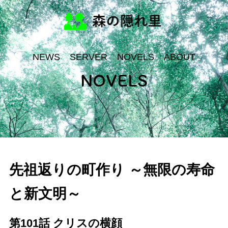
NEWS
SERVER
NOVELS
ABOUT
NOVELS
先祖返りの町作り ～無限の寿命
と新文明～
第101話 クリスの横顔