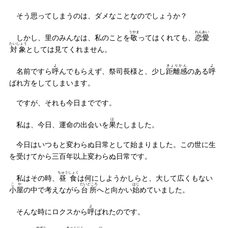
そう思ってしまうのは、ダメなことなのでしょうか？
うやま
れんあい
しかし、里のみんなは、私のことを
敬
ってはくれても、
恋愛
たいしょう
対象
としては見てくれません。
よ
きょりかん
よ
名前ですら
呼
んでもらえず、祭司長様と、少し
距離感
のある
呼
ばれ方をしてしまいます。
ですが、それも今日までです。
は
私は、今日、運命の出会いを
果
たしました。
今日はいつもと変わらぬ日常として始まりました。この世に生
を受けてから三百年以上変わらぬ日常です。
ちゅうしょく
私はその時、
昼食
は何にしようかしらと、大して広くもない
こや
だいどころ
はじ
小屋
の中で考えながら
台所
へと向かい
始
めていました。
よ
そんな時にロクスから
呼
ばれたのです。
めずら
きゃくじん
つ