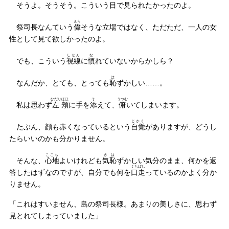
そうよ。そうそう。こういう目で見られたかったのよ。
えら
祭司長なんていう
偉
そうな立場ではなく、ただただ、一人の女
性として見て欲しかったのよ。
しせん
な
でも、こういう
視線
に
慣
れていないからかしら？
は
なんだか、とても、とっても
恥
ずかしい……。
ひだり
ほほ
そ
うつむ
私は思わず
左
頬
に手を
添
えて、
俯
いてしまいます。
じかく
たぶん、顔も赤くなっているという
自覚
がありますが、どうし
たらいいのかも分かりません。
ここち
きは
そんな、
心地
よいけれども
気恥
ずかしい気分のまま、何かを返
くちばし
答したはずなのですが、自分でも何を
口走
っているのかよく分か
りません。
「これはすいません、島の祭司長様。あまりの美しさに、思わず
見とれてしまっていました」