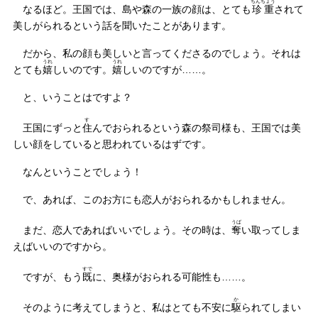
ちんちょう
なるほど。王国では、島や森の一族の顔は、とても
珍重
されて
美しがられるという話を聞いたことがあります。
だから、私の顔も美しいと言ってくださるのでしょう。それは
うれ
うれ
とても
嬉
しいのです。
嬉
しいのですが……。
と、いうことはですよ？
す
王国にずっと
住
んでおられるという森の祭司様も、王国では美
しい顔をしていると思われているはずです。
なんということでしょう！
で、あれば、このお方にも恋人がおられるかもしれません。
うば
まだ、恋人であればいいでしょう。その時は、
奪
い取ってしま
えばいいのですから。
すで
ですが、もう
既
に、奥様がおられる可能性も……。
か
そのように考えてしまうと、私はとても不安に
駆
られてしまい