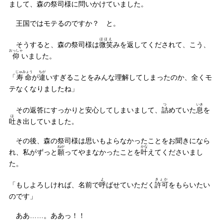
まして、森の祭司様に問いかけていました。
王国ではモテるのですか？ と。
ほほえ
そうすると、森の祭司様は
微笑
みを返してくだされて、こう、
おっしゃ
仰
いました。
じゅみょう
ちが
「
寿命
が
違
いすぎることをみんな理解してしまったのか、全くモ
テなくなりましたね」
つ
いき
その返答にすっかりと安心してしまいまして、
詰
めていた
息
を
は
吐
き出していました。
その後、森の祭司様は思いもよらなかったことをお聞きになら
ねが
かな
れ、私がずっと
願
ってやまなかったことを
叶
えてくださいまし
た。
よ
きょか
「もしよろしければ、名前で
呼
ばせていただく
許可
をもらいたい
のです」
ああ……。ああっ！！