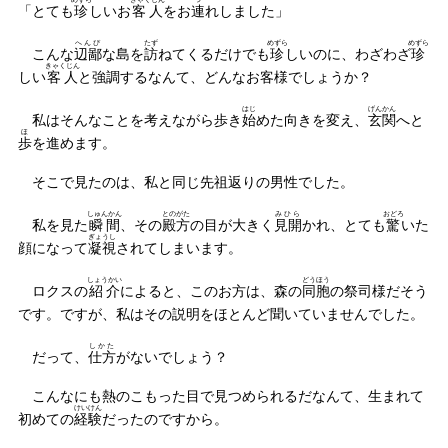
「とても
珍
しいお
客人
をお
連
れしました」
へんぴ
たず
めずら
めずら
こんな
辺鄙
な島を
訪
ねてくるだけでも
珍
しいのに、わざわざ
珍
きゃくじん
しい
客人
と強調するなんて、どんなお客様でしょうか？
はじ
げんかん
私はそんなことを考えながら歩き
始
めた向きを変え、
玄関
へと
ほ
歩
を進めます。
そこで見たのは、私と同じ先祖返りの男性でした。
しゅんかん
とのがた
みひら
おどろ
私を見た
瞬間
、その
殿方
の目が大きく
見開
かれ、とても
驚
いた
ぎょうし
顔になって
凝視
されてしまいます。
しょうかい
どうほう
ロクスの
紹介
によると、このお方は、森の
同胞
の祭司様だそう
です。ですが、私はその説明をほとんど聞いていませんでした。
しかた
だって、
仕方
がないでしょう？
こんなにも熱のこもった目で見つめられるだなんて、生まれて
けいけん
初めての
経験
だったのですから。