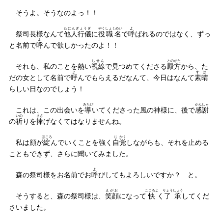
そうよ。そうなのよっ！！
たにんぎょうぎ
やく
しょくめい
よ
祭司長様なんて
他人行儀
に
役
職名
で
呼
ばれるのではなく、ずっ
よ
と名前で
呼
んで欲しかったのよ！！
しせん
とのがた
それも、私のことを熱い
視線
で見つめてくださる
殿方
から、た
よ
すば
だの女として名前で
呼
んでもらえるだなんて、今日はなんて
素晴
らしい日なのでしょう！
みちび
かんしゃ
これは、この出会いを
導
いてくださった風の神様に、後で
感謝
いの
ささ
の
祈
りを
捧
げなくてはなりませんね。
ほころ
じ
かく
私は顔が
綻
んでいくことを強く
自
覚
しながらも、それを止める
こともできず、さらに聞いてみました。
よ
森の祭司様をお名前でお
呼
びしてもよろしいですか？ と。
えがお
こころよ
りょうしょう
そうすると、森の祭司様は、
笑顔
になって
快
く
了承
してくだ
さいました。