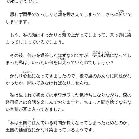
で死にそうです。
ほお
うつむ
思わず両手でがっしりと
頬
を押さえてしまって、さらに
俯
いて
しまいます。
ゆ
そ
もう、私の顔はすっかりと
茹
で上がってしまって、真っ赤に
染
まってしまっているでしょう。
ゆめみ
ここち
その後、何かを返答したはずなのですが、
夢見
心地
になってし
くちばし
まった私は、いったい何を
口走
っていたのでしょうか？
しんぱい
かなり
心配
になってきましたので、後で里のみんなに問題がな
かったか、聞いてみなければなりませんね。
私は生まれて初めてのポワポワした気持ちになりながら、森の
ず
祭司様との会話を楽しんでおりますと、ちょっと聞き
捨
てならな
い言葉が耳に入ってきました。
す
「私は王国に
住
んでいる時間が長くなってしまったためなのか、
かちかん
そ
王国の
価値観
にかなり
染
まっているようです」