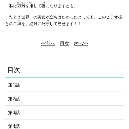
ばんなん
はい
つま
私は
万難
を
排
して
妻
になりますとも。
たとえ世界一の美女が立ちはだかったとしても、このヒデオ様
えん
ししゅ
とのご
縁
を、絶対に
死守
して見せます！！
<<前へ
目次
次へ>>
目次
第1話
第2話
第3話
第4話