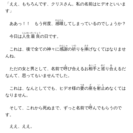
「ええ、もちろんです、クリスさん。私の名前はヒデオといいま
す」
かんたん
ああっ！！ もう何度、
感嘆
してしまっているのでしょうか？
じんせい
さいりょう
今日は
人生
最良
の日です。
かんしゃ
いの
ささ
これは、後で全ての神々に
感謝
の
祈
りを
捧
げなくてはなりませ
んね。
よ
あいて
めぐ
あ
ただの女と男として、名前で
呼
び合えるお
相手
と
巡
り
合
えるだ
なんて、思ってもいませんでした。
つま
ざ
いと
これは、なんとしてでも、ヒデオ様の
妻
の
座
を
射止
めなくては
なりません。
よ
そして、これから死ぬまで、ずっと名前で
呼
んでもらうので
す。
ええ、ええ。