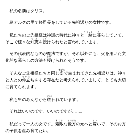
私の名前はクリス。
島アルクの里で祭司長をしている先祖返りの女性です。
いっしょ
く
私たちのご先祖様は神話の時代に神々と
一緒
に
暮
らしていて、
ちえ
さず
そこで様々な
知恵
を
授
けられたと言われています。
その代表的なものが魔法ですが、それ以外にも、火を用いた文
く
さず
化的な
暮
らしの方法も
授
けられたそうです。
すがた
そんなご先祖様たちと同じ
姿
で生まれてきた先祖返りは、神々
なかだ
と人との
仲立
ちをする存在だと考えられていまして、とても大切
に育てられます。
うやま
私も里のみんなから
敬
われています。
それはいいのです。いいのですが……。
すてき
とのがた
とつ
私だって一人の女です。
素敵
な
殿方
の元へと
嫁
いで、そのお方
の子供を産み育てたい。