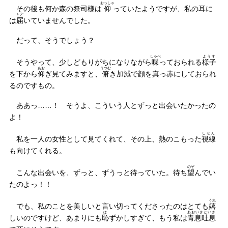
おっしゃ
その後も何か森の祭司様は
仰
っていたようですが、私の耳に
とど
は
届
いていませんでした。
だって、そうでしょう？
しゃべ
ようす
そうやって、少しどもりがちになりながら
喋
っておられる
様子
あお
うつむ
を下から
仰
ぎ見てみますと、
俯
き加減で顔を真っ赤にしておられ
るのですもの。
ああっ……！ そうよ、こういう人とずっと出会いたかったの
よ！
しせん
私を一人の女性として見てくれて、その上、熱のこもった
視線
も向けてくれる。
のぞ
こんな出会いを、ずっと、ずうっと待っていた。待ち
望
んでい
たのよっ！！
うれ
でも、私のことを美しいと言い切ってくださったのはとても
嬉
は
あおいきといき
しいのですけど、あまりにも
恥
ずかしすぎて、もう私は
青息吐息