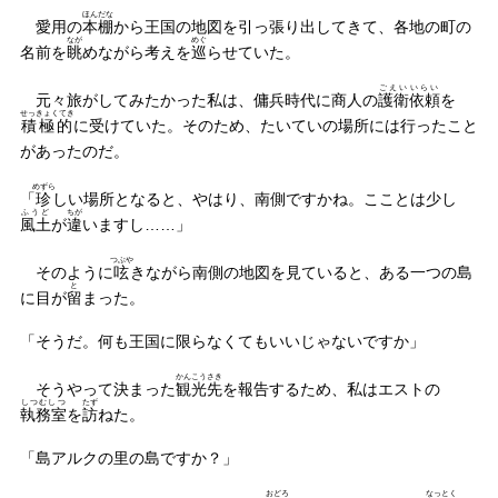
ほんだな
愛用の
本棚
から王国の地図を引っ張り出してきて、各地の町の
なが
めぐ
名前を
眺
めながら考えを
巡
らせていた。
ごえい
いらい
元々旅がしてみたかった私は、傭兵時代に商人の
護衛
依頼
を
せっきょくてき
積極的
に受けていた。そのため、たいていの場所には行ったこと
があったのだ。
めずら
「
珍
しい場所となると、やはり、南側ですかね。こことは少し
ふうど
ちが
風土
が
違
いますし……」
つぶや
そのように
呟
きながら南側の地図を見ていると、ある一つの島
と
に目が
留
まった。
「そうだ。何も王国に限らなくてもいいじゃないですか」
かんこうさき
そうやって決まった
観光先
を報告するため、私はエストの
しつむしつ
たず
執務室
を
訪
ねた。
「島アルクの里の島ですか？」
おどろ
なっとく