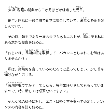
たいしゅう
よくじょう
がんじつ
大衆
浴場
の開業から二か月ほどが経過した
元日
。
ごうか
例年と同様に一族全員で食堂に集合していて、
豪華
な昼食を楽
しんでいた。
となり
その時、領主であり一族の長でもあるエストが、
隣
に座る私に
ある意外な提案を始めた。
ちょうき
きゅうか
しゅとく
「おじい様、
長期
休暇
を
取得
して、バカンスとしゃれこむ気はあ
りませんか？」
とつぜん
私は、
突然
何を言っているのだろうと思ってしまい、少し首を
かし
傾
げながら応じる。
ちょうき
きゅうか
「
長期
休暇
ですか？ でしたら、毎年里帰りさせてもらっていま
すので、特に新しくは必要ないですよ？」
ふ
そんな私の様子に対し、エストは軽く首を
振
って否定し、バカ
ンスの内容を語り始めた。