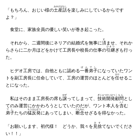
みやげばなし
「もちろん、おじい様の
土産話
を楽しみにしているからです
よ？」
食堂に、家族全員の優しい笑いが巻き起こった。
す
それから、二週間後にネリアの結婚式を無事に
済
ませ、それか
ひきつ
らさらに二か月ほどをかけて工房長や校長の仕事の
引継
ぎも行っ
た。
ばん
でし
ヒデオ工房では、自他ともに認める
一番
弟子
になっていたワン
まか
トを副工房長に任命していて、工房の運営のほとんどを
任
せるこ
とになった。
ゆず
ぎじゅつ
かいはつ
こもん
私はそのまま工房長の席も
譲
ってしまって、
技術
開発
顧問
とし
ふく
てのみ運営にかかわろうとしていたのだが、ワント本人を
含
む
でし
もうはんぱつ
だんねん
弟子
たちの
猛反発
にあってしまい、
断念
せざるを得なかった。
みす
「お願いします、初代様！ どうか、我々を
見捨
てないでくださ
い！！」