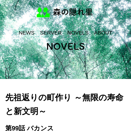
NEWS
SERVER
NOVELS
ABOUT
NOVELS
先祖返りの町作り ～無限の寿命
と新文明～
第99話 バカンス