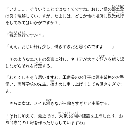
きょうど
あい
「いえ……。そういうことではなくてですね。おじい様の
郷土
愛
かんこう
りょこう
は良く理解していますが、たまには、どこか他の場所に
観光
旅行
をしてみてはいかがですか？」
かんこう
りょこう
「
観光
旅行
ですか？」
「ええ。おじい様は少し、働きすぎだと思うのですよ……」
うなず
く
そのようなエストの発言に対し、ネリアが大きく
頷
きを
繰
り返
こうてい
しながらそれを
肯定
する。
「わたくしもそう思いますわ。工房長のお仕事に領主業務のお手
ひか
伝い、高等学校の先生。
控
えめに申し上げましても働きすぎです
よ」
うなず
さらに次は、メイも
頷
きながら働きすぎだと主張する。
たいしゅう
よくじょう
「それに加えて、最近では、
大衆
浴場
の建設を主導したり、お
ふろ
風呂
専門の工房を作ったりもしていますわ」