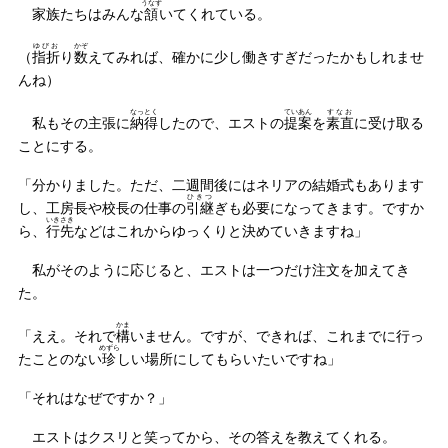
うなず
家族たちはみんな
頷
いてくれている。
ゆびお
かぞ
（
指折
り
数
えてみれば、確かに少し働きすぎだったかもしれませ
んね）
なっとく
ていあん
すなお
私もその主張に
納得
したので、エストの
提案
を
素直
に受け取る
ことにする。
「分かりました。ただ、二週間後にはネリアの結婚式もあります
ひきつ
し、工房長や校長の仕事の
引継
ぎも必要になってきます。ですか
いきさき
ら、
行先
などはこれからゆっくりと決めていきますね」
私がそのように応じると、エストは一つだけ注文を加えてき
た。
かま
「ええ。それで
構
いません。ですが、できれば、これまでに行っ
めずら
たことのない
珍
しい場所にしてもらいたいですね」
「それはなぜですか？」
エストはクスリと笑ってから、その答えを教えてくれる。