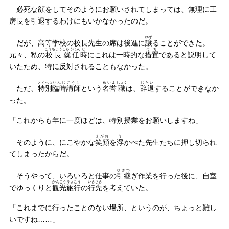
必死な顔をしてそのようにお願いされてしまっては、無理に工
房長を引退するわけにもいかなかったのだ。
ゆず
だが、高等学校の校長先生の席は後進に
譲
ることができた。
こうちょう
しゅうにん
じ
そち
元々、私の
校長
就任
時
にこれは一時的な
措置
であると説明して
いたため、特に反対されることもなかった。
とくべつ
りんじ
こうし
めいよ
しょく
じたい
ただ、
特別
臨時
講師
という
名誉
職
は、
辞退
することができなか
った。
「これからも年に一度ほどは、特別授業をお願いしますね」
えがお
う
そのように、にこやかな
笑顔
を
浮
かべた先生たちに押し切られ
てしまったからだ。
ひきつ
そうやって、いろいろと仕事の
引継
ぎ作業を行った後に、自室
かんこう
りょこう
いきさき
でゆっくりと
観光
旅行
の
行先
を考えていた。
「これまでに行ったことのない場所、というのが、ちょっと難し
いですね……」