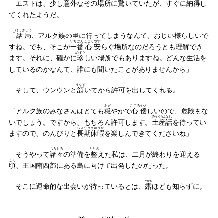
エストは、少し意外なその場所に
驚
いていたが、すぐに
納得
し
てくれたようだ。
けっきょく
「
結局
、アルク族の里に行ってしまうなんて、おじい様らしいで
いちばん
こころ
やす
すね。でも、そこが
一番
心
安
らぐ場所なのだろうとも理解でき
めずら
ます。それに、確かに
珍
しい場所でもありますね。どんな生活を
しているのかなんて、誰にも聞いたことがありませんから」
うなず
そして、ウンウンと
頷
いてから許可を出してくれる。
おだ
こころ
やさ
「アルク族のみなさんはとても
穏
やかで
心
優
しいので、危険もな
みやげばなし
いでしょう。ですから、もちろん許可します。
土産話
を待ってい
ちょうき
きゅうか
ますので、のんびりと
長期
休暇
を楽しんできてくださいね」
もろもろ
ととの
そうやって
諸々
の準備を
整
えた私は、二月が終わりを迎える
ころ
頃
、王国南西部にある島に向けて出発したのだった。
つゆ
そこに運命的な出会いが待っているとは、
露
ほども知らずに。