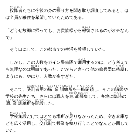
とうこうしゃ
ふ
投降者
たちに今後の身の
振
り方を聞き取り調査してみると、ほ
ぼ全員が移住を希望していたためである。
ほうふく
「どうせ故郷に帰っても、お貴族様から
報復
されるのがオチなん
で」
そう口にして、この都市での生活を希望していた。
こよう
しかし、この人数をガイン警備隊で
雇用
するのは、どう考えて
めいはく
いせき
も無理なのは
明白
であった。だからと言って他の傭兵団に
移籍
し
ようにも、やはり、人数が多すぎた。
じゅけいしゃよう
しょくぎょう
くんれんじょ
いちじ
へいさ
こうし
そこで、
受刑者用
の
職業
訓練所
を
一時
閉鎖
し、そこの
講師
や
きゅうきょ
ぼしゅう
りんじ
学校の先生たち、さらには職人を
急遽
募集
して、各地に
臨時
の
しょくぎょう
くんれんじょ
かいせつ
職業
訓練所
を
開設
した。
がっこう
しせつ
た
学校
施設
だけではとても場所が
足
りなかったため、空き倉庫な
こうたいせい
と
ども広く活用し、
交代制
で授業を
執
り行うことでなんとか回して
いた。