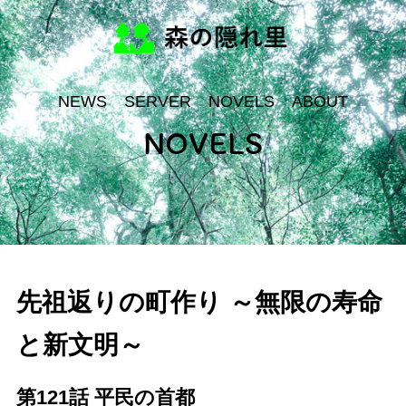
NEWS
SERVER
NOVELS
ABOUT
NOVELS
先祖返りの町作り ～無限の寿命
と新文明～
第121話 平民の首都