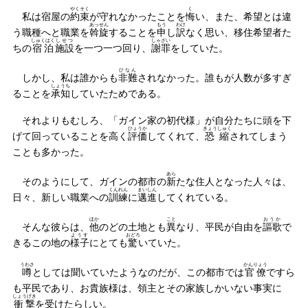
やくそく
く
私は宿屋の
約束
が守れなかったことを
悔
い、また、希望とは違
あっせん
もう
わけ
う職種へと職業を
斡旋
することを
申
し
訳
なく思い、移住希望者た
しゅくはく
しせつ
しゃざい
ちの
宿泊
施設
を一つ一つ回り、
謝罪
をしていた。
ひなん
しかし、私は誰からも
非難
されなかった。誰もが人数が多すぎ
しょうち
ることを
承知
していたためである。
それよりもむしろ、「ガイン家の初代様」が自分たちに頭を下
ひょうか
きょうしゅく
げて回っていることを高く
評価
してくれて、
恐縮
されてしまう
ことも多かった。
あら
そのようにして、ガインの都市の
新
たな住人となった人々は、
くんれん
まいしん
日々、新しい職業への
訓練
に
邁進
してくれている。
ほか
こと
おうか
そんな彼らは、
他
のどの土地とも
異
なり、平民が自由を
謳歌
で
ようす
おどろ
きるこの地の
様子
にとても
驚
いていた。
うわさ
かんりょう
噂
としては聞いていたようなのだが、この都市では
官僚
ですら
も平民であり、お貴族様は、領主とその家族しかいない事実に
しょうげき
衝撃
を受けたらしい。