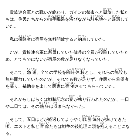
がいせん
貴族連合軍との戦いが終わり、ガインの都市へと
凱旋
した私た
はくしゅ
かっさい
あ
ちゅうとんち
きかん
ちは、住民たちからの
拍手
喝采
を
浴
びながら
駐屯地
へと
帰還
して
いた。
とうこうしゃ
やくそく
私は
投降者
に宿屋を無料開放すると
約束
していた。
しょぞく
とうこう
だが、貴族連合軍に
所属
していた傭兵の全員が
投降
していたた
た
め、とてもではないが宿屋の数が
足
りなくなっていた。
きゅうきょ
りんじ
きゅうこう
しせつ
そこで、
急遽
、全ての学校を
臨時
休校
とし、それらの
施設
も
た
無料開放していたのだが、それでも数が
足
りず、住民から希望者
つの
みんか
しゅくはく
を
募
り、補助金を出して
民家
に
宿泊
させてもらっていた。
うたげ
と
それからしばらくは戦勝記念の
宴
が
執
り行われたのだが、一日
ねっきょう
おさ
や二日では、その
熱狂
は
収
まらなかった。
せんしょう
きぶん
ぬ
そして、五日ほどが経過してようやく
戦勝
気分
が
抜
けてきた
ころ
かんりょう
かか
頃
、エストと私と
官僚
たちは戦争の後処理に頭を
抱
えることにな
る。