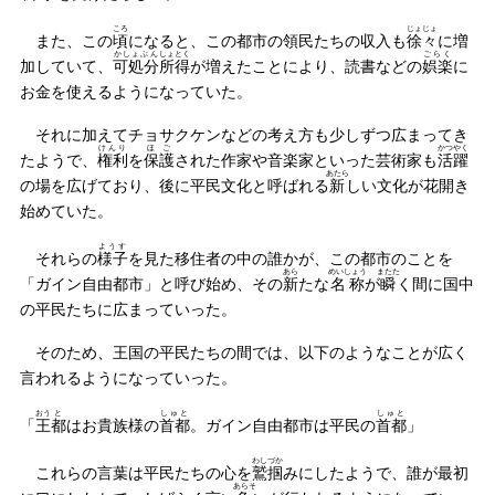
ころ
じょじょ
また、この
頃
になると、この都市の領民たちの収入も
徐々
に増
かしょぶん
しょとく
ごらく
加していて、
可処分
所得
が増えたことにより、読書などの
娯楽
に
お金を使えるようになっていた。
それに加えてチョサクケンなどの考え方も少しずつ広まってき
けんり
ほご
かつやく
たようで、
権利
を
保護
された作家や音楽家といった芸術家も
活躍
あたら
の場を広げており、後に平民文化と呼ばれる
新
しい文化が花開き
始めていた。
ようす
それらの
様子
を見た移住者の中の誰かが、この都市のことを
あら
めいしょう
またた
「ガイン自由都市」と呼び始め、その
新
たな
名称
が
瞬
く間に国中
の平民たちに広まっていった。
そのため、王国の平民たちの間では、以下のようなことが広く
言われるようになっていった。
おう
と
しゅと
しゅと
「
王
都
はお貴族様の
首都
。ガイン自由都市は平民の
首都
」
わしづか
これらの言葉は平民たちの心を
鷲掴
みにしたようで、誰が最初
あらそ