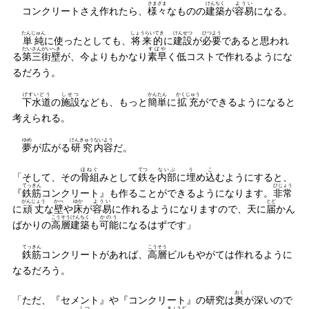
さまざま
けんちく
ようい
コンクリートさえ作れたら、
様々
なものの
建築
が
容易
になる。
たんじゅん
しょうらいてき
けんせつ
ひつよう
単純
に使ったとしても、
将来的
に
建設
が
必要
であると思われ
だいさんがいへき
すばや
る
第三街壁
が、今よりもかなり
素早
く低コストで作れるようにな
るだろう。
げすいどう
しせつ
かんたん
かくじゅう
下水道
の
施設
なども、もっと
簡単
に
拡充
ができるようになると
考えられる。
ゆめ
けんきゅう
ないよう
夢
が広がる
研究
内容
だ。
ほねぐ
てつ
ないぶ
う
こ
「そして、その
骨組
みとして
鉄
を
内部
に
埋
め
込
むようにすると、
てっきん
ひじょう
『
鉄筋
コンクリート』も作ることができるようになります。
非常
がんじょう
かべ
ゆか
ようい
とど
に
頑丈
な
壁
や
床
が
容易
に作れるようになりますので、天に
届
かん
こうそう
けんちく
かのう
ばかりの
高層
建築
も
可能
になるはずです」
てっきん
こうそう
鉄筋
コンクリートがあれば、
高層
ビルもやがては作れるように
なるだろう。
おく
「ただ、『セメント』や『コンクリート』の研究は
奥
が深いので
しつ
きょうど