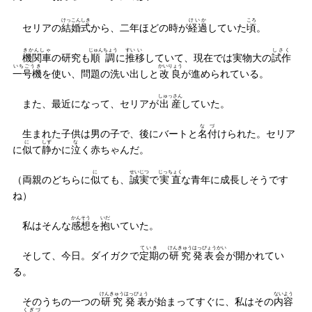
けっこんしき
けいか
ころ
セリアの
結婚式
から、二年ほどの時が
経過
していた
頃
。
きかんしゃ
じゅんちょう
すい
い
しさく
機関車
の研究も
順調
に
推
移
していて、現在では実物大の
試作
いちごうき
かいりょう
一号機
を使い、問題の洗い出しと
改良
が進められている。
しゅっさん
また、最近になって、セリアが
出産
していた。
なづ
生まれた子供は男の子で、後にバートと
名付
けられた。セリア
に
しず
な
に
似
て
静
かに
泣
く赤ちゃんだ。
に
せいじつ
じっちょく
（両親のどちらに
似
ても、
誠実
で
実直
な青年に成長しそうです
ね）
かんそう
いだ
私はそんな
感想
を
抱
いていた。
ていき
けんきゅう
はっぴょうかい
そして、今日。ダイガクで
定期
の
研究
発表会
が開かれてい
る。
けんきゅう
はっぴょう
ないよう
そのうちの一つの
研究
発表
が始まってすぐに、私はその
内容
くぎづ