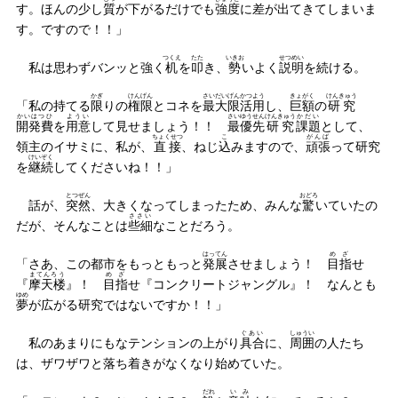
す。ほんの少し
質
が下がるだけでも
強度
に差が出てきてしまいま
す。ですので！！」
つくえ
たた
いきお
せつめい
私は思わずバンッと強く
机
を
叩
き、
勢
いよく
説明
を続ける。
かぎ
けんげん
さいだいげん
かつよう
きょがく
けんきゅう
「私の持てる
限
りの
権限
とコネを
最大限
活用
し、
巨額
の
研究
かいはつひ
ようい
さいゆうせん
けんきゅう
かだい
開発費
を
用意
して見せましょう！！
最優先
研究
課題
として、
ちょくせつ
こ
がんば
領主のイサミに、私が、
直接
、ねじ
込
みますので、
頑張
って研究
けいぞく
を
継続
してくださいね！！」
とつぜん
おどろ
話が、
突然
、大きくなってしまったため、みんな
驚
いていたの
ささい
だが、そんなことは
些細
なことだろう。
はってん
めざ
「さあ、この都市をもっともっと
発展
させましょう！
目指
せ
まてんろう
めざ
『
摩天楼
』！
目指
せ『コンクリートジャングル』！ なんとも
ゆめ
夢
が広がる研究ではないですか！！」
ぐあい
しゅうい
私のあまりにもなテンションの上がり
具合
に、
周囲
の人たち
は、ザワザワと落ち着きがなくなり始めていた。
だれ
いみ