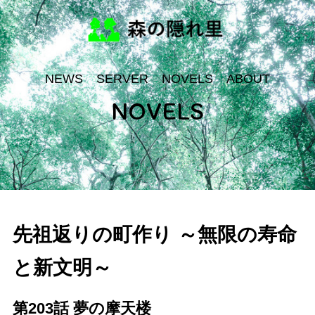
NEWS
SERVER
NOVELS
ABOUT
NOVELS
先祖返りの町作り ～無限の寿命
と新文明～
第203話 夢の摩天楼