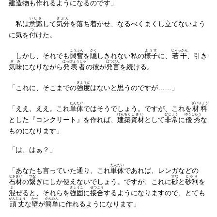
建造物
も作れるようになるのです」
いしき
きぶん
私は
意識
して
気分
を落ち着かせ、なるべくまくし立てないよう
つ
に気を
付
けた。
こうふん
かく
ようす
じゃっかん
しかし、それでも
興奮
を
隠
しきれない私の
様子
に、
若干
、引き
ぎみ
はっぴょうしゃ
はつげん
気味
になりながら
発表者
の彼が
発言
を続ける。
きょうど
「これに、そこまでの
強度
はないと思うのですが……」
たんたい
ざいりょう
「ええ、ええ。これ
単体
ではそうでしょう。ですが、これを
材料
けんちく
しざい
ひじょう
ゆうしゅう
とした『コンクリート』を作れば、
建築
資材
として
非常
に
優秀
な
ものになります」
「は、はぁ？」
たんたい
「あなたも言っていた通り、これ
単体
であれば、レンガなどの
せきざい
つな
すな
じゃり
石材
の
繋
ぎにしか使えないでしょう。ですが、これに
砂
と
砂利
を
ま
きょうこ
せつ
ごう
混
ぜると、それらを
強固
に
接
合
するようになりますので、とても
がんじょう
かべ
かん
たん
頑丈
な
壁
が
簡
単
に作れるようになります」