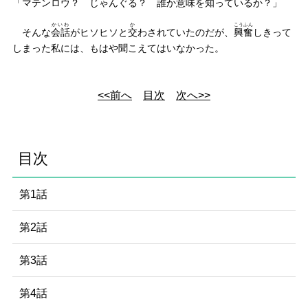
「マテンロウ？ じゃんぐる？
誰
か
意味
を知っているか？」
かいわ
か
こうふん
そんな
会話
がヒソヒソと
交
わされていたのだが、
興奮
しきって
しまった私には、もはや聞こえてはいなかった。
<<前へ
目次
次へ>>
目次
第1話
第2話
第3話
第4話