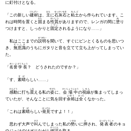
に
釘付
けとなる。
けんざい
おも
せっかいせき
ねんど
「この新しい
建材
は、
主
に
石灰石
と
粘土
から作られています。こ
かた
せいしつ
ぬ
れは時間を置くと
固
まる
性質
がありますので、レンガの間に
塗
り
こてい
つけますと、しっかりと
固定
されるようになり……」
せつめい
私はここまでの
説明
を聞いて、すぐにピンとくるものを思いつ
むいしき
き、
無意識
のうちにガタリと音を立てて立ち上がってしまってい
た。
めいよ
がくちょう
「
名誉
学長
？ どうされたのですか？」
すば
「す、
素晴
らしい……」
かんどう
ふる
すがた
かいじょうじゅう
しせん
感動
に打ち
震
える私の
姿
に、
会場中
の
視線
が集まってしまっ
よゆう
まった
ていたが、そんなことに気を回す
余裕
は
全
くなかった。
すば
はっけん
「これは
素晴
らしい
発見
ですよ！！」
さけ
いきお
お
はっぴょうしゃ
思わず大声で
叫
んでしまった私の
勢
いに
押
され、
発表者
のキョ
かくにん
ウジュはのけぞりながら
確認
を取る。