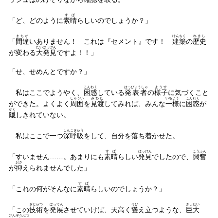
すば
「ど、どのように
素晴
らしいのでしょうか？」
まちが
けんちく
れきし
「
間違
いありません！ これは『セメント』です！
建築
の
歴史
だいはっけん
が変わる
大発見
ですよ！！」
「せ、せめんとですか？」
こんわく
はっぴょうしゃ
ようす
私はここでようやく、
困惑
している
発表者
の
様子
に気づくこと
しゅうい
みわた
いちよう
こんわく
ができた。よくよく
周囲
を
見渡
してみれば、みんな
一様
に
困惑
が
かく
隠
しきれていない。
しんこきゅう
私はここで一つ
深呼吸
をして、自分を落ち着かせた。
すば
はっけん
こうふん
「すいません……。あまりにも
素晴
らしい
発見
でしたので、
興奮
おさ
が
抑
えられませんでした」
すば
「これの何がそんなに
素晴
らしいのでしょうか？」
ぎじゅつ
はってん
そび
きょだい
「この
技術
を
発展
させていけば、天高く
聳
え立つような、
巨大
けんぞうぶつ