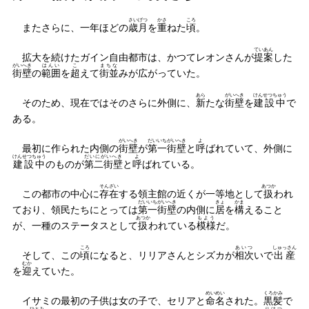
さいげつ
かさ
ころ
またさらに、一年ほどの
歳月
を
重
ねた
頃
。
ていあん
拡大を続けたガイン自由都市は、かつてレオンさんが
提案
した
がいへき
はんい
こ
まちな
街壁
の
範囲
を
超
えて
街並
みが広がっていた。
あら
がいへき
けんせつちゅう
そのため、現在ではそのさらに外側に、
新
たな
街壁
を
建設中
で
ある。
がいへき
だいいちがいへき
よ
最初に作られた内側の
街壁
が
第一街壁
と
呼
ばれていて、外側に
けんせつちゅう
だいにがいへき
よ
建設中
のものが
第二街壁
と
呼
ばれている。
そんざい
あつか
この都市の中心に
存在
する領主館の近くが一等地として
扱
われ
だいいちがいへき
きょ
かま
ており、領民たちにとっては
第一街壁
の内側に
居
を
構
えること
あつか
もよう
が、一種のステータスとして
扱
われている
模様
だ。
ころ
あいつ
しゅっさん
そして、この
頃
になると、リリアさんとシズカが
相次
いで
出産
むか
を
迎
えていた。
めいめい
くろかみ
イサミの最初の子供は女の子で、セリアと
命名
された。
黒髪
で
ひとみ
りはつ