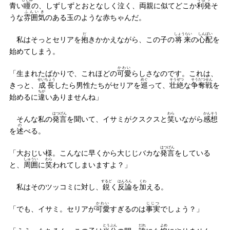
青い
瞳
の、しずしずとおとなしく泣く、両親に似てどこか
利発
そ
ふんいき
うな
雰囲気
のある玉のような赤ちゃんだ。
だ
しょうらい
しんぱい
私はそっとセリアを
抱
きかかえながら、この子の
将来
の
心配
を
始めてしまう。
かわい
「生まれたばかりで、これほどの
可愛
らしさなのです。これは、
せいちょう
めぐ
そうぜつ
そうだつせん
きっと、
成長
したら男性たちがセリアを
巡
って、
壮絶
な
争奪戦
を
ちが
始めるに
違
いありませんね」
はつげん
わら
かんそう
そんな私の
発言
を聞いて、イサミがクスクスと
笑
いながら
感想
の
を
述
べる。
はつげん
「大おじい様。こんなに早くから大じじバカな
発言
をしている
しゅうい
わら
と、
周囲
に
笑
われてしまいますよ？」
するど
はんろん
くわ
私はそのツッコミに対し、
鋭
く
反論
を
加
える。
かわい
じじつ
「でも、イサミ。セリアが
可愛
すぎるのは
事実
でしょう？」
とうぶん
だれ
よめ