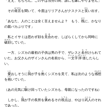
「ええ、もちろん。この子は
当分
の間、
誰
にも
嫁
にやりません」
はつげん
わら
その
発言
を聞いて、今度はリリアさんがクスクスと
笑
い出す。
すで
「あなた、人のことは全く言えませんよ？ もう、
既
に、かなり
の親バカぶりです」
みあ
私とイサミは思わず顔を
見合
わせ、しばらくしてから同時に
はがん
破顔
していた。
なづ
一方、シズカの最初の子供は男の子で、ザレスと
名付
けられて
ひとも
じ
はいしゃく
いた。お父さんのザインさんの名前から、
一文
字
拝借
したらし
い。
いと
わ
だ
かんそう
愛
おしそうに
我
が子を
抱
くシズカを見て、私は次のような
感想
いだ
を
抱
いていた。
か
（あの元気に
駆
け回っていたシズカも、母親になったのですね）
わ
ほ
してん
ぶじん
しかし、
我
が子の長所を
褒
めるその
視点
は、やはり
武人
のそれ
であった。