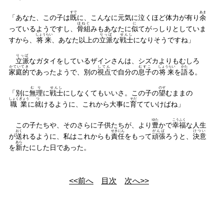
すで
あま
「あなた、この子は
既
に、こんなに元気に泣くほど体力が有り
余
ほねぐ
に
っているようですし、
骨組
みもあなたに
似
てがっしりとしていま
しょうらい
りっぱ
せんし
すから、
将来
、あなた以上の
立派
な
戦士
になりそうですね」
りっぱ
立派
なガタイをしているザインさんは、シズカよりもむしろ
かていてき
してん
むすこ
しょうらい
かた
家庭的
であったようで、別の
視点
で自分の
息子
の
将来
を
語
る。
むり
せんし
のぞ
「別に
無理
に
戦士
にしなくてもいいさ。この子の
望
むままの
しょくぎょう
つ
そだ
職業
に
就
けるように、これから大事に
育
てていけばね」
ゆた
こうふく
この子たちや、そのさらに子供たちが、より
豊
かで
幸福
な人生
おく
せきにん
がんば
けつい
が
送
れるように、私はこれからも
責任
をもって
頑張
ろうと、
決意
あら
を
新
たにした日であった。
<<前へ
目次
次へ>>