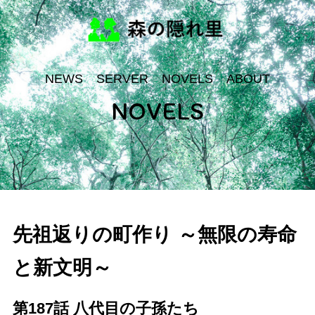
NEWS
SERVER
NOVELS
ABOUT
NOVELS
先祖返りの町作り ～無限の寿命
と新文明～
第187話 八代目の子孫たち