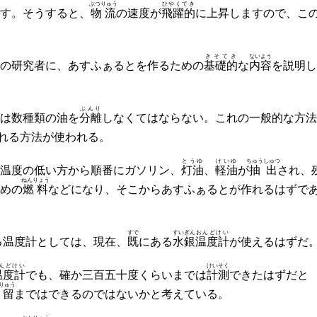
ぶつりゅう
ひやくてき
す。そうすると、
物流
の速度が
飛躍的
に上昇しますので、こ
きそてき
ないよう
の研究者に、あすふぁるとを作るための
基礎的
な
内容
を説明し
ぶんり
は数種類の油を
分離
しなくてはならない。これの一般的な方法
れる方法が使われる。
とうゆ
けいゆ
ちゅう
しゅつ
温度の低い方から順番にガソリン、
灯油
、
軽油
が
抽
出
され、
ねんりょう
めの
燃料
などになり、そこからあすふぁるとが作れるはずで
すで
すいぎん
おんどけい
る温度計としては、現在、
既
にある
水銀
温度計
が使えるはずだ
んどけい
けいそく
温度計
でも、確か三百五十度くらいまでは
計測
できたはずだと
りゅう
分留
まではできるのではないかと考えている。