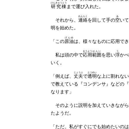
けんきゅうとう
研究棟
まで運び入れた。
れんらく
あ
それから、
連絡
を回して手の
空
いて
明を始めた。
げんゆ
「この
原油
は、様々なものに応用でき
おうよう
はんい
う
私は頭の中で
応用
範囲
を思い
浮
かべ
いく。
じょうぶ
とうめい
「例えば、
丈夫
で
透明
な上に割れない
で教えている『コンデンサ』などの『
なります」
そのように説明を加えていきながら
たようだ。
「ただ、私がすぐにでも始めたいのは