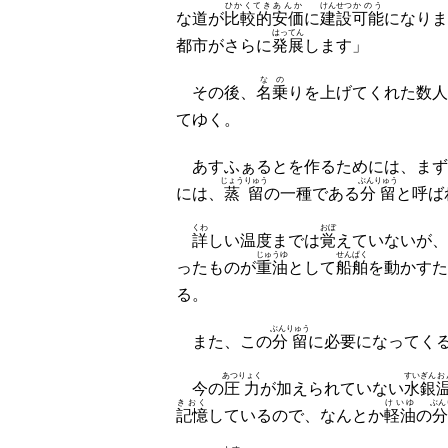
ひかくてき
あんか
けんせつ
かのう
な道が
比較的
安価
に
建設
可能
になりま
はってん
都市がさらに
発展
します」
なの
その後、
名乗
りを上げてくれた数人
てゆく。
あすふぁるとを作るためには、まず
じょうりゅう
ぶんりゅう
には、
蒸留
の一種である
分留
と呼ば
くわ
おぼ
詳
しい温度までは
覚
えていないが、
じゅうゆ
せんぱく
ったものが
重油
として
船舶
を動かすた
る。
ぶんりゅう
また、この
分留
に必要になってく
あつりょく
すいぎん
お
今の
圧力
が加えられていない
水銀
きおく
けいゆ
ぶん
記憶
しているので、なんとか
軽油
の