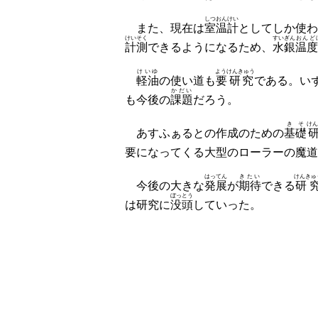
しつおんけい
また、現在は
室温計
としてしか使わ
けいそく
すいぎん
おんど
計測
できるようになるため、
水銀
温度
けいゆ
ようけんきゅう
軽油
の使い道も
要研究
である。い
かだい
も今後の
課題
だろう。
きそ
けん
あすふぁるとの作成のための
基礎
要になってくる大型のローラーの魔道
はってん
きたい
けんきゅ
今後の大きな
発展
が
期待
できる
研
ぼっとう
は研究に
没頭
していった。