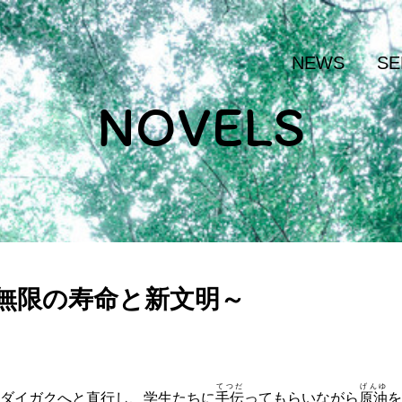
NEWS
SE
NOVELS
～無限の寿命と新文明～
てつだ
げんゆ
ダイガクへと直行し、学生たちに
手伝
ってもらいながら
原油
を