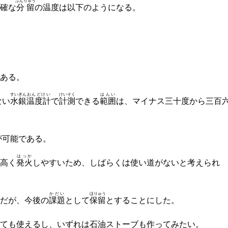
ぶんりゅう
確な
分留
の温度は以下のようになる。
ある。
すいぎん
おんどけい
けいそく
はんい
ない
水銀
温度計
で
計測
できる
範囲
は、マイナス三十度から三百
が可能である。
はっか
高く
発火
しやすいため、しばらくは使い道がないと考えられ
かだい
ほりゅう
だが、今後の
課題
として
保留
とすることにした。
ても使えるし、いずれは石油ストーブも作ってみたい。