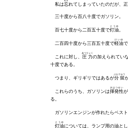
わす
私は
忘
れてしまっていたのだが、正
三十度から百八十度でガソリン。
とうゆ
百七十度から二百五十度で
灯油
。
けいゆ
二百四十度から三百五十度で
軽油
で
あつりょく
これに対し、
圧力
の加えられてい
十度である。
ぶんりゅう
つまり、ギリギリではあるが
分留
きはつせい
これらのうち、ガソリンは
揮発性
が
る。
ガソリンエンジンが作れたらベスト
とうゆ
灯油
については、ランプ用の油とし