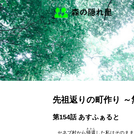
先祖返りの町作り 
第154話 あすふぁると
きかん
セネブ村から
帰還
した私はそのまま