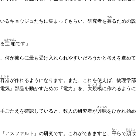
つの
いるキョウジュたちに集まってもらい、研究者を
募
るための説
たからばこ
る
宝箱
です」
、何が彼らに最も受け入れられやすいだろうかと考えを進めて
ようき
容器
が作れるようになります。また、これを使えば、物理学部
だいきぼ
電気』部品を動かすための『電力』を、
大規模
に作れるように
きょうみ
手ごたえを確認していると、数人の研究者が
興味
をひかれ始め
たい
がんじょ
『アスファルト』の研究です。これができますと、
平
らで
頑