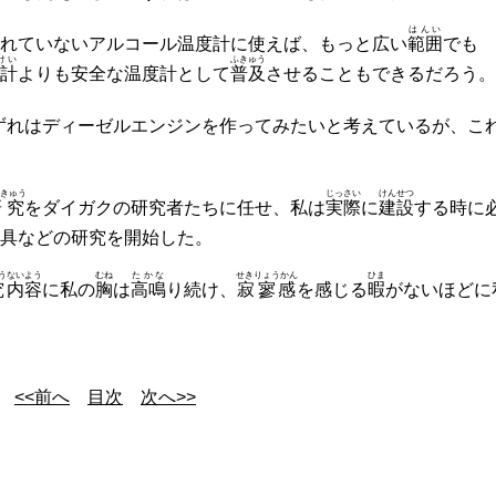
はんい
れていないアルコール温度計に使えば、もっと広い
範囲
でも
けい
ふきゅう
計
よりも安全な温度計として
普及
させることもできるだろう。
ずれはディーゼルエンジンを作ってみたいと考えているが、こ
きゅう
じっさい
けんせつ
研究
をダイガクの研究者たちに任せ、私は
実際
に
建設
する時に
具などの研究を開始した。
う
ないよう
むね
たかな
せきりょうかん
ひま
究
内容
に私の
胸
は
高鳴
り続け、
寂寥感
を感じる
暇
がないほどに
<<前へ
目次
次へ>>