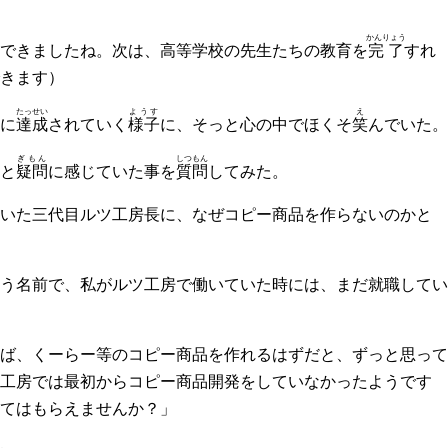
かんりょう
できましたね。次は、高等学校の先生たちの教育を
完了
すれ
きます）
たっせい
ようす
え
に
達成
されていく
様子
に、そっと心の中でほくそ
笑
んでいた。
ぎもん
しつもん
と
疑問
に感じていた事を
質問
してみた。
いた三代目ルツ工房長に、なぜコピー商品を作らないのかと
う名前で、私がルツ工房で働いていた時には、まだ就職してい
ば、くーらー等のコピー商品を作れるはずだと、ずっと思って
工房では最初からコピー商品開発をしていなかったようです
てはもらえませんか？」