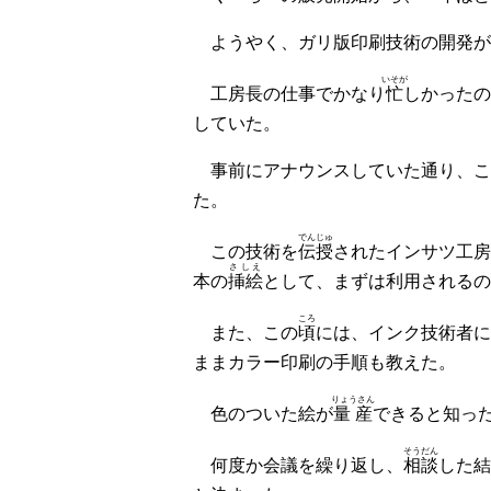
ようやく、ガリ版印刷技術の開発が
いそが
工房長の仕事でかなり
忙
しかったの
していた。
事前にアナウンスしていた通り、こ
た。
でんじゅ
この技術を
伝授
されたインサツ工房
さしえ
本の
挿絵
として、まずは利用されるの
ころ
また、この
頃
には、インク技術者に
ままカラー印刷の手順も教えた。
りょうさん
色のついた絵が
量産
できると知っ
そうだん
何度か会議を繰り返し、
相談
した結