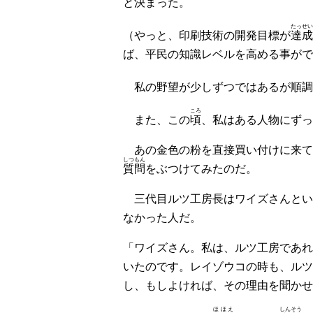
と決まった。
たっせい
（やっと、印刷技術の開発目標が
達成
ば、平民の知識レベルを高める事がで
私の野望が少しずつではあるが順調
ころ
また、この
頃
、私はある人物にずっ
あの金色の粉を直接買い付けに来て
しつもん
質問
をぶつけてみたのだ。
三代目ルツ工房長はワイズさんとい
なかった人だ。
「ワイズさん。私は、ルツ工房であれ
いたのです。レイゾウコの時も、ルツ
し、もしよければ、その理由を聞かせ
ほほえ
しんそう