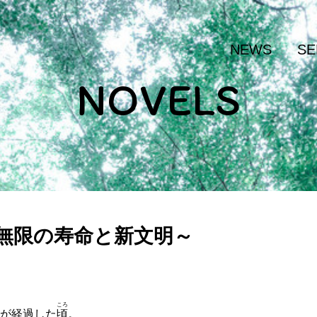
NEWS
SE
NOVELS
～無限の寿命と新文明～
ころ
が経過した
頃
。