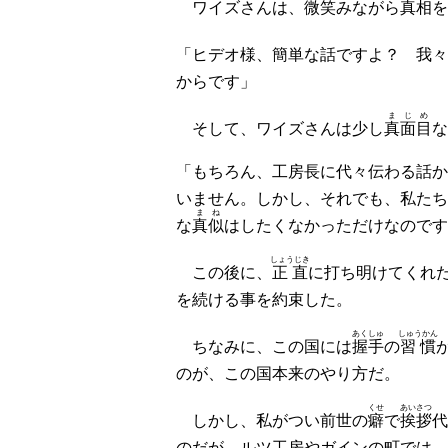
ワイズさんは、
微笑
みながら
真相
を
「ヒデオ様、簡単な話ですよ？ 我々
からです」
まじめ
そして、ワイズさんは少し
真面目
な
「もちろん、工房長に代々伝わる話か
いません。しかし、それでも、私たち
まね
な
真似
はしたくなかっただけなのです
しょうじき
この後に、
正直
に打ち明けてくれ
を続ける事を約束した。
あくしゅ
しゅうかん
ちなみに、この国には
握手
の
習慣
のが、この国本来のやり方だ。
くせ
あいさつ
しかし、私がつい前世の
癖
で
挨拶
代
のだが、ルツ工房やガインの町では、