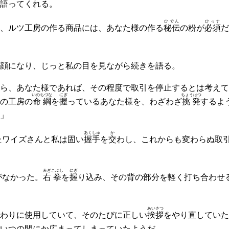
語ってくれる。
ひでん
ひっす
、ルツ工房の作る商品には、あなた様の作る
秘伝
の粉が
必須
だ
顔になり、じっと私の目を見ながら続きを語る。
ら、あなた様であれば、その程度で取引を停止するとは考えて
いのちづな
にぎ
ちょうはつ
の工房の
命綱
を
握
っているあなた様を、わざわざ
挑発
するよ
」
あくしゅ
か
たワイズさんと私は固い
握手
を
交
わし、これからも変わらぬ取
みぎ
こぶし
にぎ
がなかった。
右
拳
を
握
り込み、その背の部分を軽く打ち合わせ
あいさつ
わりに使用していて、そのたびに正しい
挨拶
をやり直していた
いつの間にか広まってしまっていたようだ。