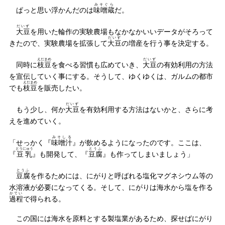
みそぐら
ぱっと思い浮かんだのは
味噌蔵
だ。
だいず
大豆
を用いた輪作の実験農場もなかなかいいデータがそろって
だいず
きたので、実験農場を拡張して
大豆
の増産を行う事を決定する。
えだまめ
だいず
同時に
枝豆
を食べる習慣も広めていき、
大豆
の有効利用の方法
を宣伝していく事にする。そうして、ゆくゆくは、ガルムの都市
えだまめ
でも
枝豆
を販売したい。
だいず
もう少し、何か
大豆
を有効利用する方法はないかと、さらに考
えを進めていく。
みそしる
「せっかく『
味噌汁
』が飲めるようになったのです。ここは、
とうにゅう
とうふ
『
豆乳
』も開発して、『
豆腐
』も作ってしまいましょう」
とうふ
豆腐
を作るためには、にがりと呼ばれる塩化マグネシウム等の
水溶液が必要になってくる。そして、にがりは海水から塩を作る
かてい
過程
で得られる。
この国には海水を原料とする製塩業があるため、探せばにがり