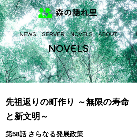
NEWS
SERVER
NOVELS
ABOUT
NOVELS
先祖返りの町作り ～無限の寿命
と新文明～
第58話 さらなる発展政策