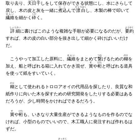
取り去り、
天日
干
しをして保存ができる状態にし、水にさらして
にこ
ひょうはく
戻し、木の皮と灰を一緒に
煮込
んで
漂白
し、木製の棒で叩いて
せんい
くだ
繊維
を細かく
砕
く。
しょうさい
ようやく
詳細
に書けばこのような複雑な手順が必要になるのだが、
要約
すれば、木の皮の白い部分を抜き出して細かく砕けばいいだけ
だ。
せんい
つな
のり
こうやって加工した原料に、
繊維
をまとめて
繋
げるための
糊
を
す
けた
加え、船と呼ばれる箱に入れてかき混ぜ、
簀
や
桁
と呼ばれる道具
を使って紙をすいていく。
のり
糊
として使われるトロロアオイの代用品を探したり、良質な和
紙作りに向いた木を探すための研究開発をしたりする必要はある
だろうが、少し時間をかければできるだろう。
す
けた
簀
や
桁
も、いきなり大量生産ができるようなものを作るのでな
ければ、小型のものでいいので、木工職人に発注すれば作れるは
ずだ。
さっそく