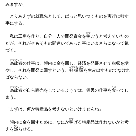
みますか」
とりあえずの就職先として、ぱっと思いつくものを実行に移す
事にする。
かせ
私は工房を作り、自分一人で開発資金を
稼
ごうと考えていたの
だが、それがそもそもの間違いであった事にいまさらになって気
づく。
いせいしゃ
為政者
の仕事は、領内に金を回し、経済を発展させて税収を増
こうじゅんかん
やし、それを開発に回すという、
好循環
を生み出すものでなけれ
ばならない。
いせいしゃ
うば
為政者
が自ら商売をしているようでは、領民の仕事を
奪
ってし
まう。
「まずは、何か特産品を考えないといけませんね」
かせ
領内に金を回すために、なにか
稼
げる特産品は作れないかと考
めぐ
えを
巡
らせる。