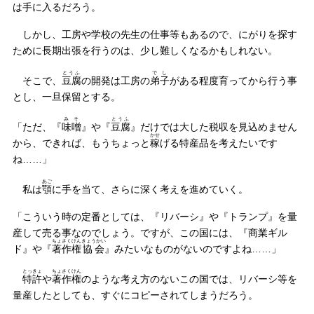
は手に入るだろう。
しかし、工房や学校の先生の仕事等もあるので、にがりを探す
ために長期出張を行うのは、少し難しくなるかもしれない。
とうふ
でし
そこで、
豆腐
の開発は工房の
弟子
がある程度育ってから行う事
とし、一旦保留とする。
みそ
とうふ
「ただ、『
味噌
』や『
豆腐
』だけでは大した税収を見込めません
かせ
から、できれば、もうちょっと
稼
げる特産品を考えたいです
ね……」
あご
私は
顎
に手を当て、さらに深く考えを進めていく。
「こういう時の定番としては、『リバーシ』や『トランプ』を量
産して売る事なのでしょう。ですが、この国には、『商業ギル
ちょさくけん
きょうかい
ド』や『
著作権
協会
』みたいなものがないのですよね……」
とっきょ
ちょさくけん
特許
や
著作権
のような考え方のないこの国では、リバーシ等を
量産したとしても、すぐにコピーされてしまうだろう。