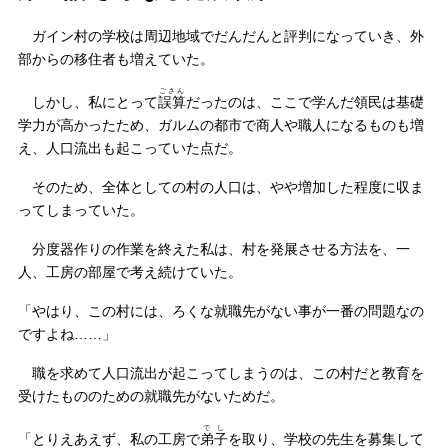
ガイン村の学校は周辺地域でだんだんと評判になっていき、外
部からの移住者も増えていた。
ごさん
しかし、私にとって
誤算
だったのは、ここで学んだ領民は基礎
学力が高かったため、ガルムの都市で商人や職人になるものも増
え、人口流出も起こっていた点だ。
そのため、全体としての村の人口は、やや増加した程度に収ま
ってしまっていた。
分度器作りの作業を終えた私は、村を発展させる方法を、一
人、工房の部屋で考え続けていた。
「やはり、この村には、ろくな就職先がない事が一番の問題なの
ですよね……」
職を求めて人口流出が起こってしまうのは、この村だと教育を
受けたもののための就職先がないためだ。
でし
「とりえあえず、私の工房で
弟子
を取り、学校の先生を募集して