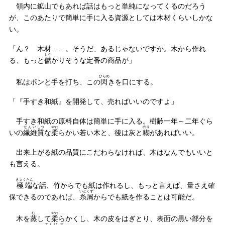
領内に鉱山でもあれば話はもっと単純になってくるのだろう
が、このあたりで簡単に手に入る資源としては木材くらいしかな
い。
「ん？ 木材……。そうだ、あるじゃないですか。木から作れ
もう
る、もっと
儲
かりそうな定番の商品が」
ひらめ
私はポンと手を打ち、この
閃
きを口にする。
「『手すき和紙』を開発して、売ればいいのですよ」
手すき和紙の原料自体は簡単に手に入る。樹齢一年～二年ぐら
せんい
しつ
やわ
のり
いの
繊維
質
な
柔
らかい若い木と、後は灰と
糊
があればいい。
出来上がる紙の品質にこだわらなければ、木はなんでもいいと
も言える。
きょくたん
極端
な話、竹からでも紙は作れるし、もっと言えば、量さえ確
いとくず
保できるのであれば、
糸屑
からでも紙を作ることは可能だ。
む
やわ
木を
蒸
して
柔
らかくし、木の皮をはぎとり、表面の黒い部分を
てんぴ
ぼ