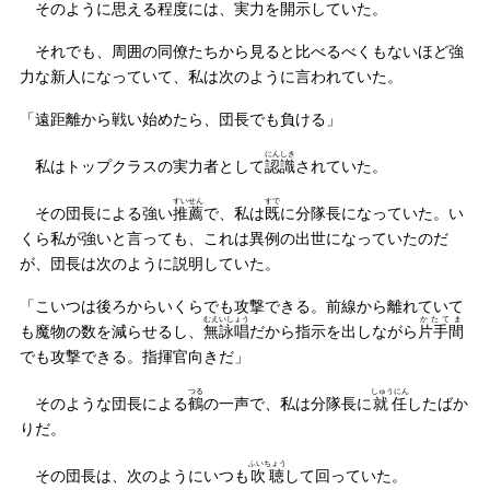
そのように思える程度には、実力を開示していた。
それでも、周囲の同僚たちから見ると比べるべくもないほど強
力な新人になっていて、私は次のように言われていた。
「遠距離から戦い始めたら、団長でも負ける」
にんしき
私はトップクラスの実力者として
認識
されていた。
すいせん
すで
その団長による強い
推薦
で、私は
既
に分隊長になっていた。い
くら私が強いと言っても、これは異例の出世になっていたのだ
が、団長は次のように説明していた。
「こいつは後ろからいくらでも攻撃できる。前線から離れていて
むえいしょう
かたてま
も魔物の数を減らせるし、
無詠唱
だから指示を出しながら
片手間
でも攻撃できる。指揮官向きだ」
つる
しゅうにん
そのような団長による
鶴
の一声で、私は分隊長に
就任
したばか
りだ。
ふいちょう
その団長は、次のようにいつも
吹聴
して回っていた。