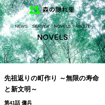
NEWS
SERVER
NOVELS
ABOUT
NOVELS
先祖返りの町作り ～無限の寿命
と新文明～
第41話 傭兵