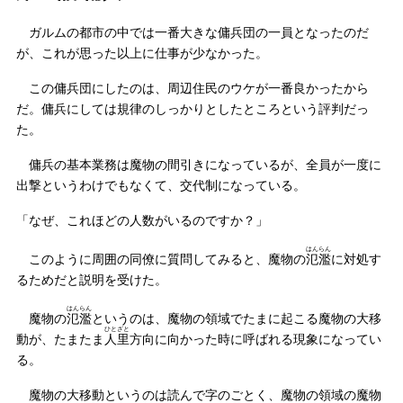
ガルムの都市の中では一番大きな傭兵団の一員となったのだ
が、これが思った以上に仕事が少なかった。
この傭兵団にしたのは、周辺住民のウケが一番良かったから
だ。傭兵にしては規律のしっかりとしたところという評判だっ
た。
傭兵の基本業務は魔物の間引きになっているが、全員が一度に
出撃というわけでもなくて、交代制になっている。
「なぜ、これほどの人数がいるのですか？」
はんらん
このように周囲の同僚に質問してみると、魔物の
氾濫
に対処す
るためだと説明を受けた。
はんらん
魔物の
氾濫
というのは、魔物の領域でたまに起こる魔物の大移
ひとざと
動が、たまたま
人里
方向に向かった時に呼ばれる現象になってい
る。
魔物の大移動というのは読んで字のごとく、魔物の領域の魔物