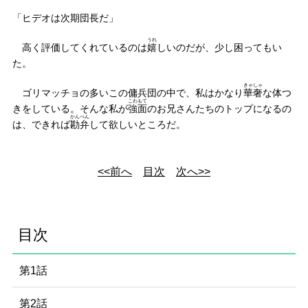
「ヒデオは次期団長だ」
うれ
高く評価してくれているのは
嬉
しいのだが、少し困ってもい
た。
きゃしゃ
ゴリマッチョの多いこの傭兵団の中で、私はかなり
華奢
な体つ
こわもて
きをしている。そんな私が
強面
のお兄さんたちのトップになるの
かんべん
は、できれば
勘弁
して欲しいところだ。
<<前へ
目次
次へ>>
目次
第1話
第2話