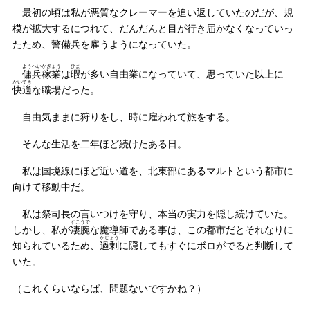
最初の頃は私が悪質なクレーマーを追い返していたのだが、規
模が拡大するにつれて、だんだんと目が行き届かなくなっていっ
たため、警備兵を雇うようになっていた。
ようへい
かぎょう
ひま
傭兵
稼業
は
暇
が多い自由業になっていて、思っていた以上に
かいてき
快適
な職場だった。
自由気ままに狩りをし、時に雇われて旅をする。
そんな生活を二年ほど続けたある日。
私は国境線にほど近い道を、北東部にあるマルトという都市に
向けて移動中だ。
私は祭司長の言いつけを守り、本当の実力を隠し続けていた。
すごうで
しかし、私が
凄腕
な魔導師である事は、この都市だとそれなりに
かじょう
知られているため、
過剰
に隠してもすぐにボロがでると判断して
いた。
（これくらいならば、問題ないですかね？）