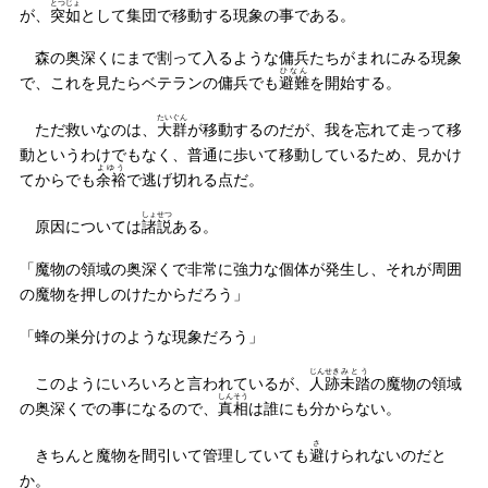
とつじょ
が、
突如
として集団で移動する現象の事である。
森の奥深くにまで割って入るような傭兵たちがまれにみる現象
ひなん
で、これを見たらベテランの傭兵でも
避難
を開始する。
たいぐん
ただ救いなのは、
大群
が移動するのだが、我を忘れて走って移
動というわけでもなく、普通に歩いて移動しているため、見かけ
よゆう
てからでも
余裕
で逃げ切れる点だ。
しょせつ
原因については
諸説
ある。
「魔物の領域の奥深くで非常に強力な個体が発生し、それが周囲
の魔物を押しのけたからだろう」
「蜂の巣分けのような現象だろう」
じんせき
みとう
このようにいろいろと言われているが、
人跡
未踏
の魔物の領域
しんそう
の奥深くでの事になるので、
真相
は誰にも分からない。
さ
きちんと魔物を間引いて管理していても
避
けられないのだと
か。