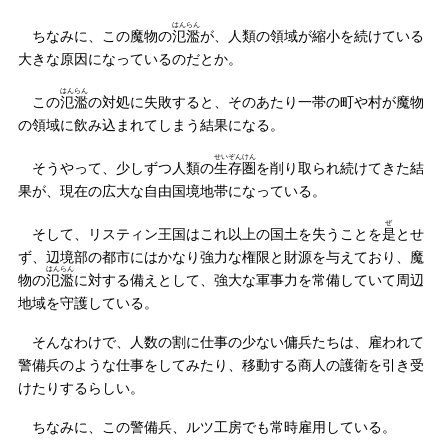
はんらん
ちなみに、この魔物の
氾濫
が、人類の領域が縮小を続けている
大きな原因になっているのだとか。
はんらん
この
氾濫
の対処に失敗すると、そのあたり一帯の町や村が魔物
の領域に飲み込まれてしまう結果になる。
せいぞんけん
そうやって、少しずつ人類の
生存圏
を削り取られ続けてきた結
果が、現在の広大な自由国境地帯になっている。
ぜ
そして、リスティン王国はこれ以上の国土を失うことを
是
とせ
ず、辺境部の都市にはかなり強力な権限と財源を与えており、魔
はんらん
物の
氾濫
に対する備えとして、強大な軍事力を常備していて周辺
地域を守護している。
そんなわけで、人数の割に仕事の少ない傭兵たちは、雇われて
警備兵のような仕事をしてみたり、移動する商人の護衛を引き受
けたりするらしい。
ちなみに、この警備兵、ルツ工房でも常時雇用している。