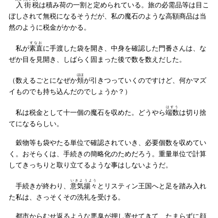
入街
税
は積み荷の一割と定められている。旅の必需品等は目こ
ぼしされて無税になるそうだが、私の魔石のような高額商品は当
然のように税金がかかる。
すなお
私が
素直
に手渡した袋を開き、中身を確認した門番さんは、な
ぜか目を見開き、しばらく固まった後で数を数えだした。
ほほ
（数えるごとになぜか
頬
が引きつっていくのですけど、何かマズ
イものでも持ち込んだのでしょうか？）
はすう
私は税金として十一個の魔石を収めた。どうやら
端数
は切り捨
てになるらしい。
穀物等も袋やたる単位で確認されていき、必要個数を収めてい
く。おそらくは、手続きの簡略化のためだろう。重量単位で計算
してきっちりと取り立てるような事はしないようだ。
いきようよう
手続きが終わり、
意気揚々
とリスティン王国へと足を踏み入れ
た私は、さっそくその洗礼を受ける。
都市からむせ返るような悪臭が押し寄せてきて、たまらずに顔