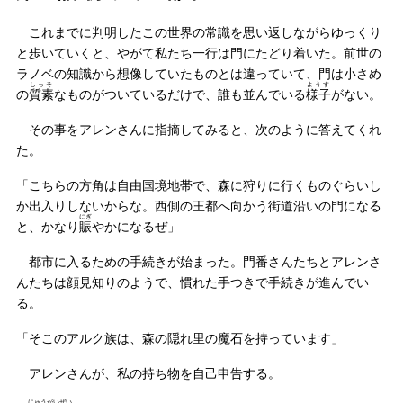
これまでに判明したこの世界の常識を思い返しながらゆっくり
と歩いていくと、やがて私たち一行は門にたどり着いた。前世の
ラノベの知識から想像していたものとは違っていて、門は小さめ
しっそ
ようす
の
質素
なものがついているだけで、誰も並んでいる
様子
がない。
その事をアレンさんに指摘してみると、次のように答えてくれ
た。
「こちらの方角は自由国境地帯で、森に狩りに行くものぐらいし
か出入りしないからな。西側の王都へ向かう街道沿いの門になる
にぎ
と、かなり
賑
やかになるぜ」
都市に入るための手続きが始まった。門番さんたちとアレンさ
んたちは顔見知りのようで、慣れた手つきで手続きが進んでい
る。
「そこのアルク族は、森の隠れ里の魔石を持っています」
アレンさんが、私の持ち物を自己申告する。
にゅうがい
ぜい