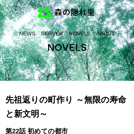
NEWS
SERVER
NOVELS
ABOUT
NOVELS
先祖返りの町作り ～無限の寿命
と新文明～
第22話 初めての都市