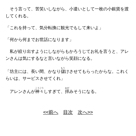
そう言って、苦笑いしながら、小遣いとして一枚の小銀貨を渡
してくれる。
「これを持って、気分転換に観光でもして来いよ」
「何から何までお世話になります」
私が絞り出すようにしながらもかろうじてお礼を言うと、アレ
ンさんは気にするなと言いながら笑顔になる。
もう
「坊主には、長い間、かなり
儲
けさせてもらったからな。これく
らいは、サービスさせてくれ」
こうごう
おが
アレンさんが
神々
しすぎて、
拝
みそうになる。
<<前へ
目次
次へ>>