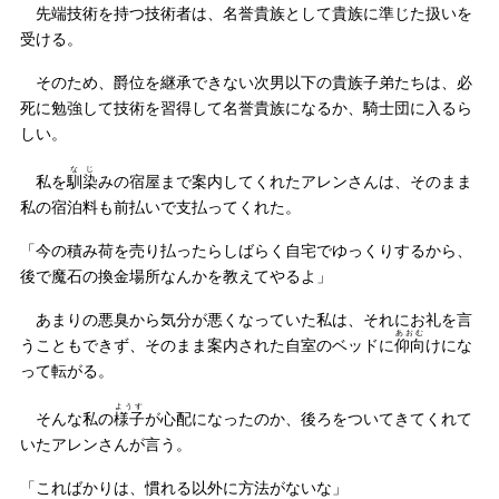
先端技術を持つ技術者は、名誉貴族として貴族に準じた扱いを
受ける。
そのため、爵位を継承できない次男以下の貴族子弟たちは、必
死に勉強して技術を習得して名誉貴族になるか、騎士団に入るら
しい。
なじ
私を
馴染
みの宿屋まで案内してくれたアレンさんは、そのまま
私の宿泊料も前払いで支払ってくれた。
「今の積み荷を売り払ったらしばらく自宅でゆっくりするから、
後で魔石の換金場所なんかを教えてやるよ」
あまりの悪臭から気分が悪くなっていた私は、それにお礼を言
あおむ
うこともできず、そのまま案内された自室のベッドに
仰向
けにな
って転がる。
ようす
そんな私の
様子
が心配になったのか、後ろをついてきてくれて
いたアレンさんが言う。
「こればかりは、慣れる以外に方法がないな」