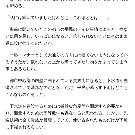
しか
を
顰
める。
「話には聞いていましたけれども、これほどとは……」
事前に聞いていたこの都市の平民のトイレ事情によると、壺な
どに用を足し、いっぱいになると、信じられないことにそのまま
道に投げ捨てるのだとか。
一応、マナーとして大通りの方向には捨てないようになってい
るそうだが、慣れないと上から降ってきた汚物をかぶってしまう
事もあるらしい。
都市中心部の内壁に囲まれている貴族街になると、下水道が整
備されていて清潔なのだとか。ただ、平民が暮らす下町はどこも
こんなものだそうだ。
下水道を建設するためには微妙な角度等を測定する必要があ
り、測量するための高等数学も存在すると思われる。しかし、先
端技術は全て貴族が管理していて、使い古されたものだけが下町
かし
に
下賜
されるらしい。